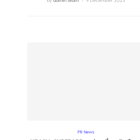
by
admin team
9 December 2023
PR News