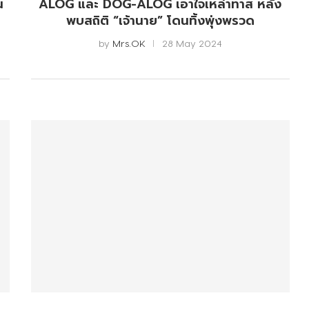
น
ALOG และ DOG-ALOG เอาใจเหล่าทาส หลัง
พบสถิติ “เจ้านาย” โดนทิ้งพุ่งพรวด
by
Mrs.OK
28 May 2024