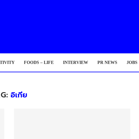
TIVITY
FOODS – LIFE
INTERVIEW
PR NEWS
JOBS
AG:
อิเกีย