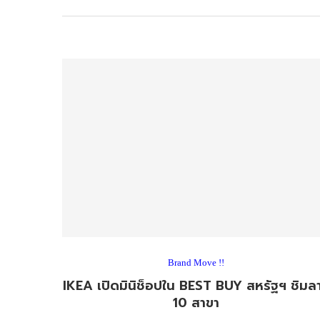
Brand Move !!
IKEA เปิดมินิช็อปใน BEST BUY สหรัฐฯ ชิมล
10 สาขา