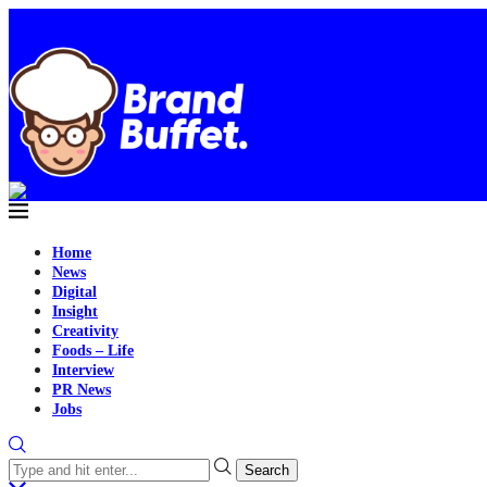
Home
News
Digital
Insight
Creativity
Foods – Life
Interview
PR News
Jobs
Search