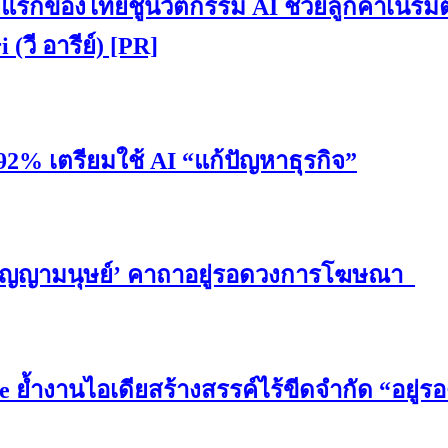
ยแรกของไทยชูนวัตกรรม AI ช่วยลูกค้าเนรมิ
(วี อารีย์) [PR]
92% เตรียมใช้ AI “แก้ปัญหาธุรกิจ”
 ‘ปัญญามนุษย์’ คาถาอยู่รอดวงการโฆษณา
 ย้ำงานไอเดียสร้างสรรค์ไร้ขีดจำกัด “อยู่ร