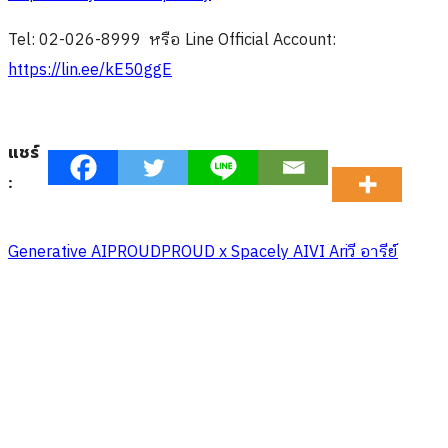
Tel: 02-026-8999 หรือ Line Official Account:
https://lin.ee/kE50ggE
แชร์
:
Generative AI
PROUD
PROUD x Spacely AI
VI Ari
วี อารีย์