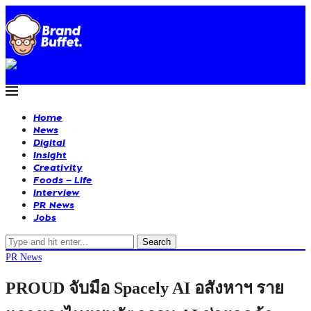
Home
News
Digital
Insight
Creativity
Foods – Life
Interview
PR News
Jobs
Search
PR News
PROUD จับมือ Spacely AI อสังหาฯ ราย