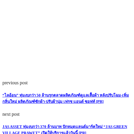
previous post
“ไลอ้อน” ทุ่มงบกว่า 50 ล้านรุกตลาดผลิตภัณฑ์ดูแลเสื้อผ้า หลังปรับโฉม-เพิ่ม
กลิ่นใหม่ ผลิตภัณฑ์ซักผ้า-ปรับผ้านุ่ม เฟรช แอนด์ ซอฟท์ [PR]
next post
JAS ASSET ทุ่มงบกว่า 370 ล้านบาท ปักหมุดแลนด์มาร์คใหม่ “JAS GREEN
VILLAGE PRAWET” เปิดให้บริการแล้ววันนี้ [PR]