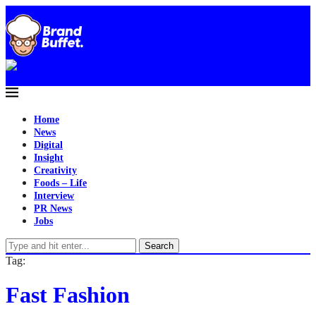
Home
News
Digital
Insight
Creativity
Foods – Life
Interview
PR News
Jobs
Search
Tag:
Fast Fashion