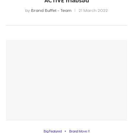
ACTIVE ท้าลมร้อน
by
Brand Buffet - Team
21 March 2022
Big Featured
Brand Move !!