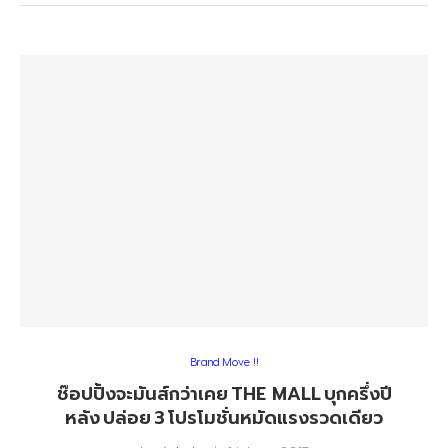
Brand Move !!
ช๊อปปิ้งจะมันส์กว่าเคย THE MALL บุกครึ่งปี
หลัง ปล่อย 3 โปรโมชั่นหมัดแรงรวดเดียว