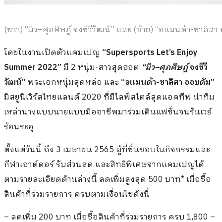
(ขวา) “มิว–ศุภศิษฏ์ จงชีวีวัฒน์” และ (ซ้าย) “อแมนด้า-ชาลิส
โดยในงานเปิดตัวแคมเปญ
“
Supersports Let’s Enjoy
Summer 2022”
มี 2 หนุ่ม-สาวสุดฮอต
“
มิว
–
ศุภศิษฏ์
จงชีวี
วัฒน์”
พระเอกหนุ่มสุดหล่อ และ
“อแมนด้า
-ชาลิสา ออบดัม”
มิสยูนิเวิร์สไทยแลนด์ 2020 ที่มีไลฟ์สไตล์สุดแอคทีฟ นำทีม
เหล่านางแบบนายแบบมืออาชีพมาร่วมเดินแฟชั่นจนรันเวย์
ร้อนระอุ
ตั้งแต่วันนี้ ถึง 3 เมษายน 2565 ผู้ที่ชื่นชอบในกิจกรรมและ
กีฬาเอาต์ดอร์ รับส่วนลด และสิทธิพิเศษจากแคมเปญได้
ตามรายละเอียดด้านล่างนี้ ลดเพิ่มสูงสุด 500 บาท* เมื่อซื้อ
สินค้าที่ร่วมรายการ ครบตามเงื่อนไขดังนี้
– ลดเพิ่ม 200 บาท เมื่อซื้อสินค้าที่ร่วมรายการ ครบ 1,800 –