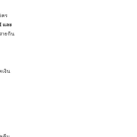
มิตร
 I และ
้สายกิน
ตเงิน
์ฯคืน