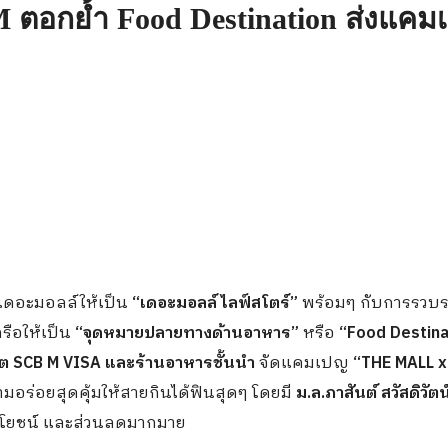
ตอกย้ำ Food Destination ส่งแคมเป
าเดอะมอลล์ให้เป็น
“เดอะมอลล์ ไลฟ์สโตร์”
พร้อมๆ กับการรวบร
ครือให้เป็น
“จุดหมายปลายทางด้านอาหาร”
หรือ
“Food Destina
ิต
SCB M VISA
และร้านอาหารชั้นนำ
จัดแคมเปญ
“
THE MALL x
ร่อยสุดคุ้มให้สายกินได้ฟินสุดๆ โดยมี
ม.ล.ภาสันต์ สวัสดิวัตน
ระโยชน์ และส่วนลดมากมาย