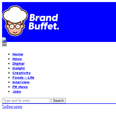
Home
News
Digital
Insight
Creativity
Foods – Life
Interview
PR News
Jobs
Search
ไม่มีหมวดหมู่