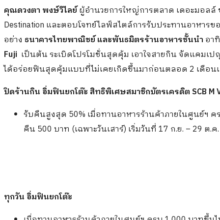
คุณดวงตา
พงษ์วิไลย์
ผู้อำนวยการใหญ่การตลาด เดอะมอลล์ ช้อป
Destination และตอบโจทย์ไลฟ์สไตล์การรับประทานอาหารข
อย่าง
ธนาคารไทยพาณิชย์
และพันธมิตรร้านอาหารชั้นนำ
อาท
Fuji
เป็นต้น ระเบิดโปรโมชั่นสุดคุ้ม เอาใจสายกิน จัดแคมเป
ได้อร่อยฟินสุดคุ้มแบบที่ไม่เคยเกิดขึ้นมาก่อนตลอด 2 เดือนเ
ปิดร้านกิน อิ่มฟินยกโต๊ะ สิทธิพิเศษสมาชิกบัตรเครดิต
SCB M 
รับคืนสูงสุด 50% เมื่อทานอาหารร้านค้าภายในศูนย์ฯ 
คืน 500 บาท (เฉพาะวันเสาร์) เริ่มวันที่ 17 ก.ย. – 29 ต.ค
ทุกวัน อิ่มฟินยกโต๊ะ
เมื่อทานอาหารร้านค้าภายในศูนย์ฯ ครบ 1,000 บาทขึ้นไ