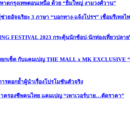
ัวหาดกรุงเทพตอนเหนือ ด้วย “ยิ้มใหญ่ งามวงศ์วาน”
้ช่วยอัจฉริยะ 3 ภาษา “บอกทาง-แจ้งโปรฯ” เชื่อมรีเทลไทย
G FESTIVAL 2023 กระตุ้นนักช้อป-นักท่องเที่ยวปลายป
ยคุ้มยกเช็ต กับแคมเปญ THE MALL x MK EXCLUSIVE “
ารตอกย้ำผู้นำเรื่องโปรโมชันตัวจริง
ช่วยค่าครองชีพคนไทย แคมเปญ “เพาเวอร์บาย…ตัดราคา”