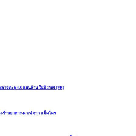
อาจทะลุ 4.8 แสนล้าน ในปี 2569 [PR]
ม-ร้านอาหาร-คาเฟ่ จาก แม็คโคร