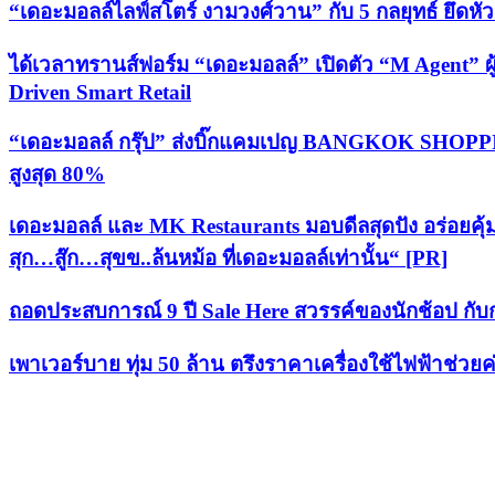
“เดอะมอลล์ไลฟ์สโตร์ งามวงศ์วาน” กับ 5 กลยุทธ์ ยึดห
ได้เวลาทรานส์ฟอร์ม “เดอะมอลล์” เปิดตัว “M Agent” ผู
Driven Smart Retail
“เดอะมอลล์ กรุ๊ป” ส่งบิ๊กแคมเปญ BANGKOK SHOPPIN
สูงสุด 80%
เดอะมอลล์ และ MK Restaurants มอบดีลสุดปัง อร่อ
สุก…สู๊ก…สุขข..ล้นหม้อ ที่เดอะมอลล์เท่านั้น“ [PR]
ถอดประสบการณ์ 9 ปี Sale Here สวรรค์ของนักช้อป กับก
เพาเวอร์บาย ทุ่ม 50 ล้าน ตรึงราคาเครื่องใช้ไฟฟ้า