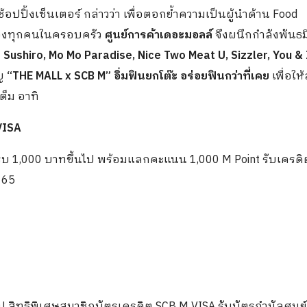
ปิ้งเซ็นเตอร์ กล่าวว่า เพื่อตอกย้ำความเป็นผู้นำด้าน Food
องทุกคนในครอบครัว
ศูนย์การค้าเดอะมอลล์
จึงผนึกกำลังพันธ
ิ
Sushiro, Mo Mo Paradise, Nice Two Meat U,
Sizzler, You &
ญ
“
THE MALL x SCB M” อิ่มฟินยกโต๊ะ อร่อยฟินกว่าที่เคย
เพื่อให
ต็ม อาทิ
VISA
ครบ 1,000 บาทขึ้นไป พร้อมแลกคะแนน 1,000 M Point รับเครดิ
. 65
ป สิทธิพิเศษสมาชิกบัตรเครดิต SCB M VISA รับบัตรกำนัลศูนย