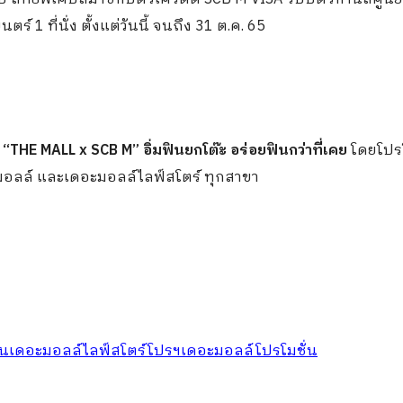
 1 ที่นั่ง ตั้งแต่วันนี้ จนถึง 31 ต.ค. 65
ญ
“
THE MALL x SCB M” อิ่มฟินยกโต๊ะ อร่อยฟินกว่าที่เคย
โดยโปรโ
 เดอะมอลล์ และเดอะมอลล์ไลฟ์สโตร์ ทุกสาขา
ิน
เดอะมอลล์ไลฟ์สโตร์
โปรฯเดอะมอลล์
โปรโมชั่น