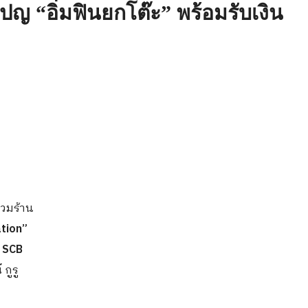
ญ “อิ่มฟินยกโต๊ะ” พร้อมรับเงิน
วมร้าน
tion”
 SCB
์
กูรู