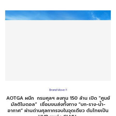
Brand Move !!
AOTGA ผนึก กรมศุลฯ ลงทุน 150 ล้าน เปิด “ศูนย์
มัลติโมดอล” เชื่อมขนส่งทั้งทาง “บก-ราง-น้ำ-
อากาศ” ผ่านด่านศุลกากรจบในจุดเดียว ดันไทยเป็น