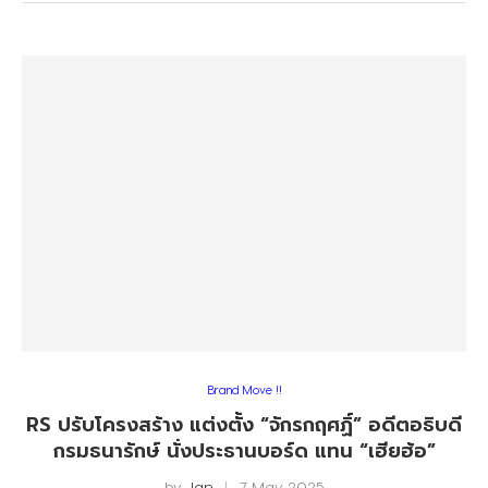
Brand Move !!
RS ปรับโครงสร้าง แต่งตั้ง “จักรกฤศฏิ์” อดีตอธิบดี
กรมธนารักษ์ นั่งประธานบอร์ด แทน “เฮียฮ้อ”
by
Jan
7 May 2025