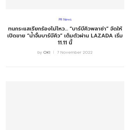
PR News
ทนกระแสเรียกร้องไม่ไหว… “บาร์บีคิวพลาซ่า” จัดให้
เปิดขาย “น้ำจิ้มบาร์บีคิว” เต็มตัวผ่าน LAZADA เริ่ม
11.11 นี้
by
OKI
7 November 2022