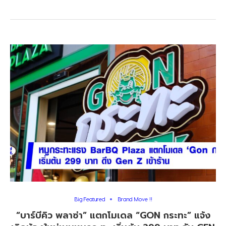
Big Featured
Brand Move !!
“บาร์บีคิว พลาซ่า” แตกโมเดล “GON กระทะ” แจ้ง