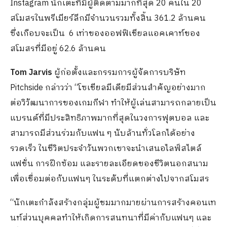
Instagram นักเตะที่มีผู้ติดตามมากที่สุด 20 คนใน 20
สโมสรในพรีเมียร์ลีกมีจำนวนรวมทั้งสิ้น 361.2 ล้านคน
ซึ่งเกือบจะเป็น 6 เท่าของออฟฟิเชียลแอคเคาท์ของ
สโมสรที่มีอยู่ 62.6 ล้านคน
Tom Jarvis
ผู้ก่อตั้งและกรรมการผู้จัดการบริษัท
Pitchside กล่าวว่า “โซเชียลมีเดียมีส่วนสำคัญอย่างมาก
ต่อวิวัฒนาการของเกมกีฬา ทำให้ผู้เล่นสามารถกลายเป็น
แบรนด์ที่มีประสิทธิภาพมากที่สุดในวงการฟุตบอล และ
สามารถมีส่วนร่วมกับแฟน ๆ นับล้านทั่วโลกได้อย่าง
รวดเร็ว ในชีวิตประจำวันพวกเขาจะนำเสนอไลฟ์สไตล์
แฟชั่น การฝึกซ้อม และรายละเอียดของชีวิตนอกสนาม
เพื่อเชื่อมต่อกับแฟนๆ ในระดับที่แตกต่างไปจากสโมสร
“นักเตะกำลังสร้างกลุ่มผู้ชมมากมายผ่านการสร้างคอนเท
นท์ส่วนบุคคลทำให้เกิดการสนทนาที่มีค่ากับแฟนๆ และ