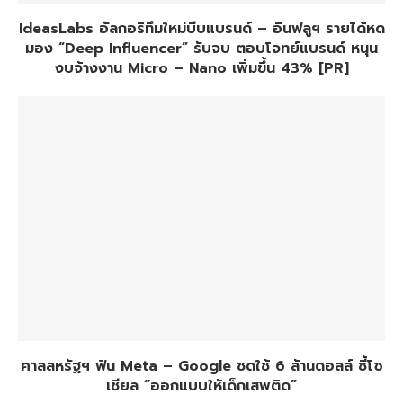
IdeasLabs อัลกอริทึมใหม่บีบแบรนด์ – อินฟลูฯ รายได้หด
มอง “Deep Influencer” รับจบ ตอบโจทย์แบรนด์ หนุน
งบจ้างงาน Micro – Nano เพิ่มขึ้น 43% [PR]
ศาลสหรัฐฯ ฟัน Meta – Google ชดใช้ 6 ล้านดอลล์ ชี้โซ
เชียล “ออกแบบให้เด็กเสพติด”