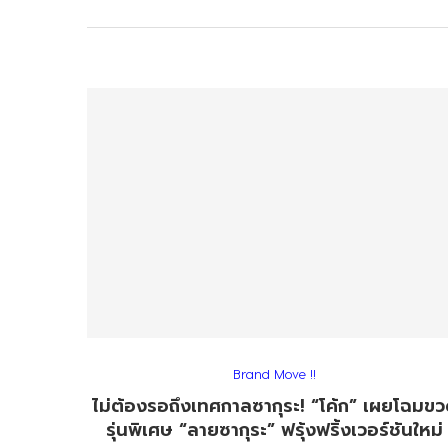
Brand Move !!
ไม่ต้องรอถึงเทศกาลซากุระ! “โค้ก” เผยโฉมข
รุ่นพิเศษ “ลายซากุระ” ฟรุ้งฟริ้งเวอร์ชันใหม่