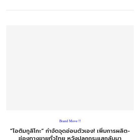
Brand Move !!
“ไอติมกูลิโกะ” กำจัดจุดอ่อนตัวเอง! เพิ่มการผลิต-
ช่องทางขายทั่วไทย หวังปลุกกระแสกลับมา