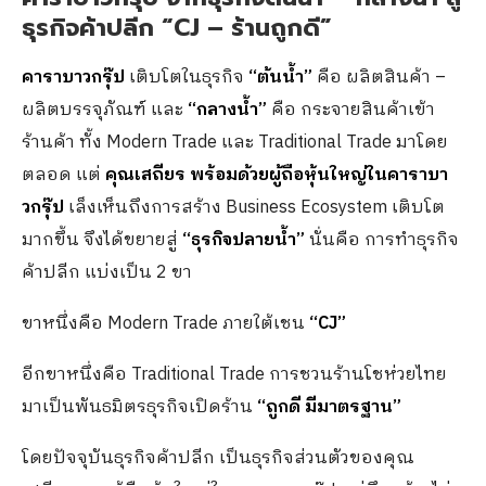
ธุรกิจค้าปลีก “
CJ –
ร้านถูกดี”
คาราบาวกรุ๊ป
เติบโตในธุรกิจ
“ต้นน้ำ”
คือ ผลิตสินค้า –
ผลิตบรรจุภัณฑ์ และ
“กลางน้ำ”
คือ กระจายสินค้าเข้า
ร้านค้า ทั้ง Modern Trade และ Traditional Trade มาโดย
ตลอด แต่
คุณเสถียร พร้อมด้วยผู้ถือหุ้นใหญ่ในคาราบา
วกรุ๊ป
เล็งเห็นถึงการสร้าง Business Ecosystem เติบโต
มากขึ้น จึงได้ขยายสู่
“ธุรกิจปลายน้ำ”
นั่นคือ การทำธุรกิจ
ค้าปลีก แบ่งเป็น 2 ขา
ขาหนึ่งคือ Modern Trade ภายใต้เชน
“CJ”
อีกขาหนึ่งคือ Traditional Trade การชวนร้านโชห่วยไทย
มาเป็นพันธมิตรธุรกิจเปิดร้าน
“ถูกดี มีมาตรฐาน”
โดยปัจจุบันธุรกิจค้าปลีก เป็นธุรกิจส่วนตัวของคุณ