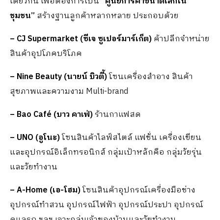
เดียวกัน เพื่อต้องการเป็น
“ศูนย์การค้าขนาดเล็กใน
ชุมชน”
สร้างฐานลูกค้าหลากหลาย ประกอบด้วย
–
CJ Supermarket (ซีเจ ซูเปอร์มาร์เก็ต)
ค้าปลีกจำหน่าย
สินค้าอุปโภคบริโภค
– Nine Beauty (นายน์ บิวตี้)
โซนเครื่องสำอาง สินค้า
สุขภาพและความงาม Multi-brand
–
Bao Café (บาว คาเฟ่)
ร้านกาแฟสด
–
UNO (อูโนะ)
โซนสินค้าไลฟ์สไตล์ แฟชั่น เครื่องเขียน
และอุปกรณ์อิเล็กทรอนิกส์ กลุ่มเป้าหลักคือ กลุ่มวัยรุ่น
และวัยทำงาน
–
A-Home (เอ-โฮม)
โซนสินค้าอุปกรณ์เครื่องมือช่าง
อุปกรณ์ทำสวน อุปกรณ์ไฟฟ้า อุปกรณ์ประปา อุปกรณ์
ดูแลรถ ฯลฯ เจาะกลุ่มเจ้าของบ้านและวัยทำงาน