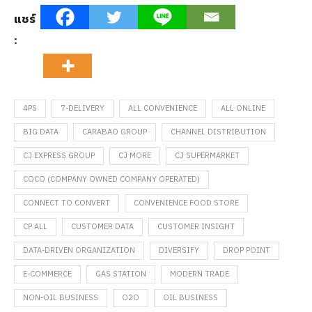
แชร์
:
4PS
7-DELIVERY
ALL CONVENIENCE
ALL ONLINE
BIG DATA
CARABAO GROUP
CHANNEL DISTRIBUTION
CJ EXPRESS GROUP
CJ MORE
CJ SUPERMARKET
COCO (COMPANY OWNED COMPANY OPERATED)
CONNECT TO CONVERT
CONVENIENCE FOOD STORE
CP ALL
CUSTOMER DATA
CUSTOMER INSIGHT
DATA-DRIVEN ORGANIZATION
DIVERSIFY
DROP POINT
E-COMMERCE
GAS STATION
MODERN TRADE
NON-OIL BUSINESS
O2O
OIL BUSINESS