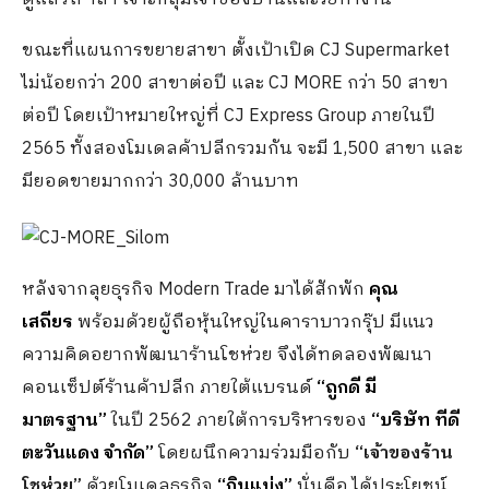
ขณะที่แผนการขยายสาขา ตั้งเป้าเปิด CJ Supermarket
ไม่น้อยกว่า 200 สาขาต่อปี และ CJ MORE กว่า 50 สาขา
ต่อปี โดยเป้าหมายใหญ่ที่ CJ Express Group ภายในปี
2565 ทั้งสองโมเดลค้าปลีกรวมกัน จะมี 1,500 สาขา และ
มียอดขายมากกว่า 30,000 ล้านบาท
หลังจากลุยธุรกิจ Modern Trade มาได้สักพัก
คุณ
เสถียร
พร้อมด้วยผู้ถือหุ้นใหญ่ในคาราบาวกรุ๊ป มีแนว
ความคิดอยากพัฒนาร้านโชห่วย จึงได้ทดลองพัฒนา
คอนเซ็ปต์ร้านค้าปลีก ภายใต้แบรนด์
“ถูกดี มี
มาตรฐาน”
ในปี 2562 ภายใต้การบริหารของ
“บริษัท ทีดี
ตะวันแดง จำกัด”
โดยผนึกความร่วมมือกับ
“เจ้าของร้าน
โชห่วย”
ด้วยโมเดลธุรกิจ
“กินแบ่ง”
นั่นคือ ได้ประโยชน์