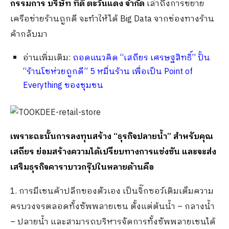
กรรมการ บริษัท ทีดี ตะวันแดง จำกัด
เล่าถึงการขยาย
เครือข่ายร้านถูกดี จะทำให้ได้ Big Data จากช่องทางร้าน
ค้ากลับมา
อ่านเพิ่มเติม:
ถอดแนวคิด “เสถียร เศรษฐสิทธิ์” ปั้น
“ร้านโชห่วยถูกดี” 5 หมื่นร้าน เพื่อเป็น Point of
Everything ของชุมชน
เพราะฉะนั้นการลงทุนสร้าง
“ธุรกิจปลายน้ำ”
สำหรับคุณ
เสถียร
ย่อม
สร้างความได้เปรียบทางการแข่งขัน และจะส่ง
เสริมธุรกิจคาราบาวกรุ๊ปในหลายด้านคือ
1. การมีเชนค้าปลีกของตัวเอง เป็นจิ๊กซอว์เติมเต็มความ
ครบวงจรตลอดทั้งซัพพลายเชน ตั้งแต่ต้นน้ำ – กลางน้ำ
– ปลายน้ำ และสามารถบริหารจัดการทั้งซัพพลายเชนได้