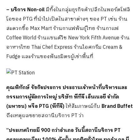
–
บริการ
Non-oil
มีทั้งในกลุ่มธุรกิจค้าปลีกในพอร์ตโฟลิ
โอของ PTG ที่นำไปเปิดในสาขาต่างๆ ของ PT เช่น ร้าน
สะดวกซื้อ Max Mart ร้านกาแฟพันธุ์ไทย ร้านกาแฟ
Coffee World ร้านแซนด์วิช New York Fifth Avenue ร้าน
อาหารไทย Thai Chef Express ร้านไอศกรีม Cream &
Fudge และร้านของพันธมิตรผู้เช่าพื้นที่
คุณพิทักษ์ รัชกิจประการ ประธานเจ้าหน้าที่บริหารและ
กรรมการผู้จัดการใหญ่ บริษัท พีทีจี เอ็นเนอยี จำกัด
(มหาชน)
หรือ
PTG (พีทีจี)
ให้สัมภาษณ์กับ
Brand Buffet
ถึงเหตุผลขยายสถานีบริการ PT ว่า
“
ประเทศไทย
มี
900 กว่าอำเภอ วันนี้สถานีบริการ PT
ครอบคลุมเกือบ 100% ดังนั้น ทุกทิศทั่วไทย ทุกอำเภอ มี