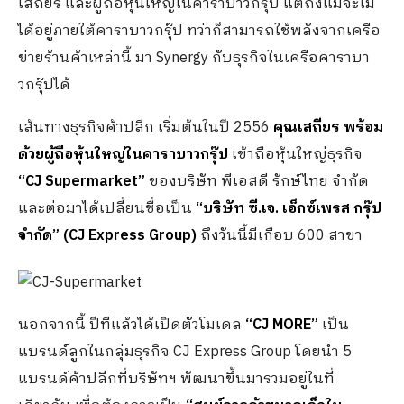
เสถียร และผู้ถือหุ้นใหญ่ในคาราบาวกรุ๊ป แต่ถึงแม้จะไม่
ได้อยู่ภายใต้คาราบาวกรุ๊ป ทว่าก็สามารถใช้พลังจากเครือ
ข่ายร้านค้าเหล่านี้ มา Synergy กับธุรกิจในเครือคาราบา
วกรุ๊ปได้
เส้นทางธุรกิจค้าปลีก เริ่มต้นในปี 2556
คุณเสถียร พร้อม
ด้วยผู้ถือหุ้นใหญ่ในคาราบาวกรุ๊ป
เข้าถือหุ้นใหญ่ธุรกิจ
“CJ Supermarket”
ของบริษัท พีเอสดี รักษ์ไทย จำกัด
และต่อมาได้เปลี่ยนชื่อเป็น
“บริษัท ซี.เจ. เอ็กซ์เพรส กรุ๊ป
จำกัด”​
(CJ Express Group)
ถึงวันนี้มีเกือบ 600 สาขา
นอกจากนี้ ปีทีแล้วได้เปิดตัวโมเดล
“CJ MORE”
เป็น
แบรนด์ลูกในกลุ่มธุรกิจ CJ Express Group โดยนำ 5
แบรนด์ค้าปลีกที่บริษัทฯ พัฒนาขึ้นมารวมอยู่ในที่