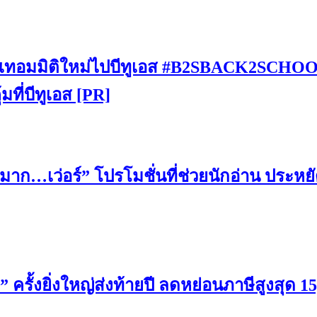
ปิดเทอมมิติใหม่ไปบีทูเอส #B2SBACK2SCHO
มที่บีทูเอส [PR]
มาก…เว่อร์” โปรโมชั่นที่ช่วยนักอ่าน ประหย
 ครั้งยิ่งใหญ่ส่งท้ายปี ลดหย่อนภาษีสูงสุด 1