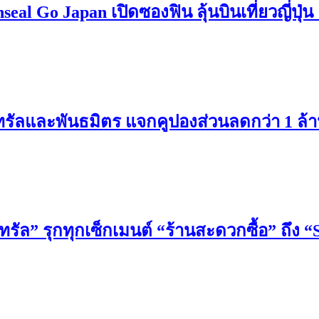
l Go Japan เปิดซองฟิน ลุ้นบินเที่ยวญี่ปุ่น ค
นทรัลและพันธมิตร แจกคูปองส่วนลดกว่า 1 ล้
ทรัล” รุกทุกเซ็กเมนต์ “ร้านสะดวกซื้อ” ถึง “