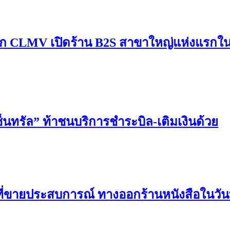
” บุก CLMV เปิดร้าน B2S สาขาใหญ่แห่งแรกใ
“เซ็นทรัล” ท้าชนบริการชำระบิล-เติมเงินด้วย
ที่ขายประสบการณ์ ทางออกร้านหนังสือในวันท