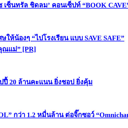
ค์สเปซ เซ็นทรัล ชิดลม’ คอนเซ็ปท์ “BOOK CAVE
ิเศษให้น้องๆ “ไปโรงเรียน แบบ SAVE SAFE”
ุณแม่” [PR]
้ 20 ล้านคะแนน ยิ่งชอป ยิ่งคุ้ม
COL” กว่า 1.2 หมื่นล้าน ต่อจิ๊กซอว์ “Omnicha