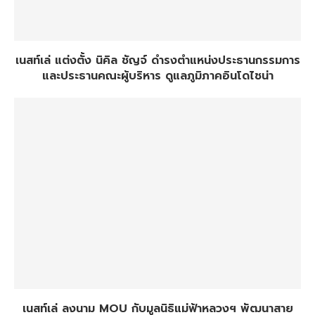
เนสท์เล่ แต่งตั้ง นิคิล ชัญจ์ ดำรงตำแหน่งประธานกรรมการ
และประธานคณะผู้บริหาร ดูแลภูมิภาคอินโดไชน่า
เนสท์เล่ ลงนาม MOU กับมูลนิธิแม่ฟ้าหลวงฯ พัฒนาสาย