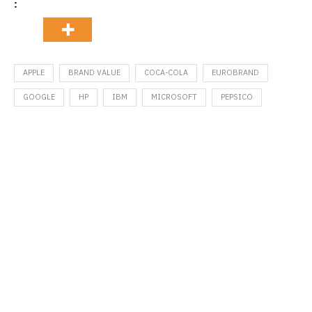
:
APPLE
BRAND VALUE
COCA-COLA
EUROBRAND
GOOGLE
HP
IBM
MICROSOFT
PEPSICO