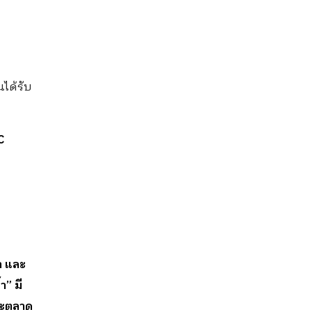
a
ได้รับ
C
า และ
ำ” มี
าะตลาด