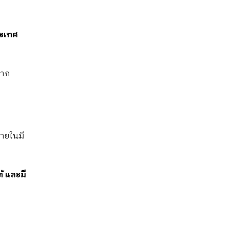
ระเทศ
จาก
ภายในมี
้ และมี