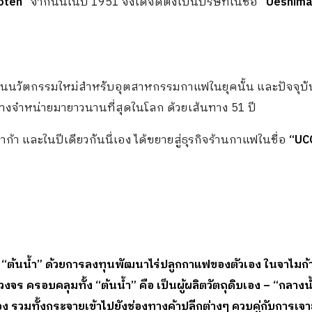
oten”
จากนั้นในปี 1951 จึงได้จัดตั้งเป็นบริษัทในชื่อ
“
Ueshim
นวัตกรรมใหม่สำหรับอุตสาหกรรมกาแฟในยุคนั้น และปัจจุบัน
วางจำหน่ายมายาวนานที่สุดในโลก ด้วยเส้นทาง 51 ปี
้า และในปีเดียวกันนี่เอง ได้ขยายสู่ธุรกิจร้านกาแฟในชื่อ
“UC
 “ต้นน้ำ” ด้วยการลงทุนพัฒนาไร่ปลูกกาแฟของตัวเอง ในจาไมก้
ร ครอบคลุมทั้ง “ต้นน้ำ” คือ เป็นผู้ผลิตวัตถุดิบเอง – “กลางน้
 รวมทั้งกระจายเข้าไปยังช่องทางค้าปลีกต่างๆ ควบคู่กับการเจ