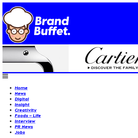
Home
News
Digital
Insight
Creativity
Foods – Life
Interview
PR News
Jobs