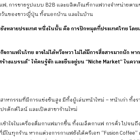
้านกาแฟ, การขายรูปแบบ B2B และผลิตภัณฑ์กาแฟวางจำหน่ายตาม
จำวันของชาวญี่ปุ่น ทั้งนอกบ้าน และในบ้าน
ปยังหลายประเทศ หนึ่งในนั้น คือ การปักหมุดที่ประเทศไทย โดยเ
กาแฟในไทย อาจไม่ได้หวือหวา ไม่ได้มีการสื่อสารมากนัก หากแ
วสร้างแบรนด์” ให้คนรู้จัก และยืนอยู่บน “Niche Market” ในควา
กรรมที่มีการแข่งขันสูง มีทั้งผู้เล่นหน้าใหม่ – หน้าเก่า ทั้งร
รดักต์ไลน์ และเปิดสาขาร้านใหม่
าใจในเครื่องดื่มกาแฟมากขึ้น ทั้งเมล็ดกาแฟ การคั่ว ไปจนถึ
m ที่มีในทุกร้าน หากแต่วงการกาแฟยังได้ครีเอท “Fusion Coffee”