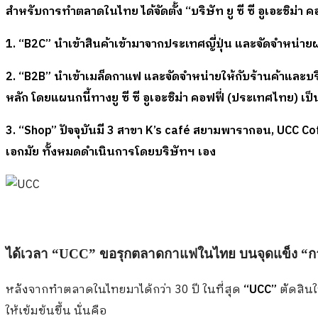
สำหรับการทำตลาดในไทย ได้จัดตั้ง “บริษัท ยู ซี ซี อูเอะชิม
1.
“
B2C” นำเข้าสินค้าเข้ามาจากประเทศญี่ปุ่น และจัดจำหน่าย
2. “B2B” นำเข้าเมล็ดกาแฟ และจัดจำหน่ายให้กับร้านค้าและบริษัท
หลัก โดยแผนกนี้ทาง
ยู ซี ซี อูเอะชิม่า คอฟฟี่ (ประเทศไทย)
เป
3. “Shop” ปัจจุบันมี 3 สาขา K’s café สยามพารากอน, UCC 
เอกมัย ทั้งหมดดำเนินการโดยบริษัทฯ เอง
ได้เวลา “
UCC” ขอรุกตลาดกาแฟในไทย บนจุดแข็ง “กา
หลังจากทำตลาดในไทยมาได้กว่า 30 ปี ในที่สุด
“UCC”
ตัดสินใ
ให้เข้มข้นขึ้น นั่นคือ