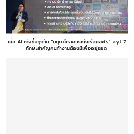
เมื่อ AI เก่งขึ้นทุกวัน “มนุษย์เราควรเก่งเรื่องอะไร” สรุป 7
ทักษะสำคัญคนทำงานต้องมีเพื่ออยู่รอด