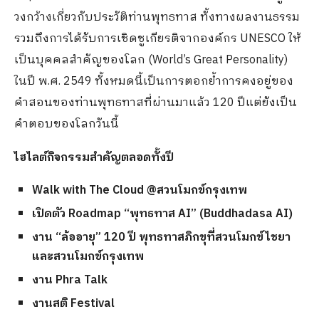
วงกว้างเกี่ยวกับประวัติท่านพุทธทาส ทั้งทางผลงานธรรม
รวมถึงการได้รับการเชิดชูเกียรติจากองค์กร UNESCO ให้
เป็นบุคคลสำคัญของโลก (World’s Great Personality)
ในปี พ.ศ. 2549 ทั้งหมดนี้เป็นการตอกย้ำการคงอยู่ของ
คำสอนของท่านพุทธทาสที่ผ่านมาแล้ว 120 ปีแต่ยังเป็น
คำตอบของโลกวันนี้
ไฮไลต์กิจกรรมสำคัญตลอดทั้งปี
Walk with The Cloud @สวนโมกข์กรุงเทพ
เปิดตัว Roadmap “พุทธทาส AI” (Buddhadasa AI)
งาน “ล้ออายุ” 120 ปี พุทธทาสภิกขุ
ที่สวนโมกข์ไชยา
และสวนโมกข์กรุงเทพ
งาน Phra Talk
งานสติ Festival