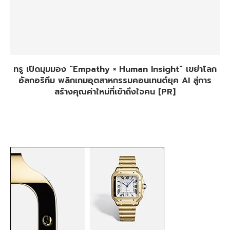
ทรู เปิดมุมมอง “Empathy × Human Insight” เขย่าโลก
อัลกอริทึม พลิกเกมอุตสาหกรรมคอนเทนต์ยุค AI สู่การ
สร้างคุณค่าใหม่ที่เข้าถึงใจคน [PR]