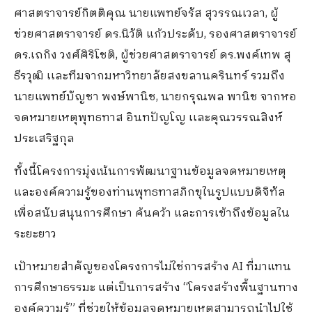
ศาสตราจารย์กิตติคุณ นายแพทย์จรัส สุวรรณเวลา, ผู้
ช่วยศาสตราจารย์ ดร.นิวัติ แก้วประดับ,
รองศาสตราจารย์
ดร.เถกิง วงศ์ศิริโชติ, ผู้ช่วยศาสตราจารย์ ดร.พงค์เทพ สุ
ธีรวุฒิ เเละทีมจากมหาวิทยาลัยสงขลานครินทร์ รวมถึง
นายแพทย์บัญชา พงษ์พานิช, นายกรุณพล พานิช จากหอ
จดหมายเหตุพุทธทาส อินทปัญโญ เเละคุณวรรณสิงห์
ประเสริฐกุล
ทั้งนี้โครงการมุ่งเน้นการพัฒนาฐานข้อมูลจดหมายเหตุ
และองค์ความรู้ของท่านพุทธทาสภิกขุในรูปแบบดิจิทัล
เพื่อสนับสนุนการศึกษา ค้นคว้า และการเข้าถึงข้อมูลใน
ระยะยาว
เป้าหมายสำคัญของโครงการไม่ใช่การสร้าง AI ที่มาแทน
การศึกษาธรรมะ แต่เป็นการสร้าง “โครงสร้างพื้นฐานทาง
องค์ความรู้” ที่ช่วยให้ข้อมูลจดหมายเหตุสามารถนำไปใช้