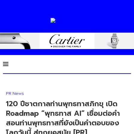
PR News
120 ปีชาตกาลท่านพุทธทาสภิกขุ เปิด
Roadmap “พุทธทาส AI” เชื่อมต่อคำ
สอนท่านพุทธทาสที่ยังเป็นคำตอบของ
โลกวันนี้ สู่ทุกยุคสมัย [PR]