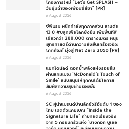
โครงการใหม่ “Let’s Get SPLASH –
วันชุ่มฉ่ำของเพื่อนซี้สี่ขา” [PR]
6 August 2026
ซีพีแรม ผนึกกำลังทุกภาคส่วน สานต่อ
13 ปี #ปลูกเพื่อโลกยั่งยืน เพิ่มพื้นที่สี
เขียวกว่า 288,000 ตารางเมตร หนุน
ยุทธศาสตร์ด้านความยั่งยืนเครือเจริญ
โภคภัณฑ์ มุ่งสู่ Net Zero 2050 [PR]
6 August 2026
แมคโดนัลด์ ตอกย้ำพลังแห่งรอยยิ้ม
ผ่านแคมเปญ ‘McDonald’s Touch of
Smile’ สนับสนุนให้ทุกคนได้มีโอกาส
สัมผัสความสุขผ่านรอยยิ้ม
6 August 2026
SC ผู้นำแบรนด์บ้านลักชัวรีอันดับ 1 ของ
ไทย เปิดตัวแคมเปญ “Inside the
Signature Life” ถ่ายทอดเรื่องจริง
จาก 5 ครอบครัวแห่ง ‘บางกอก บูเลอ
วาร์ด ซิกเนเจอร์’ สะท้อนนิยามความ