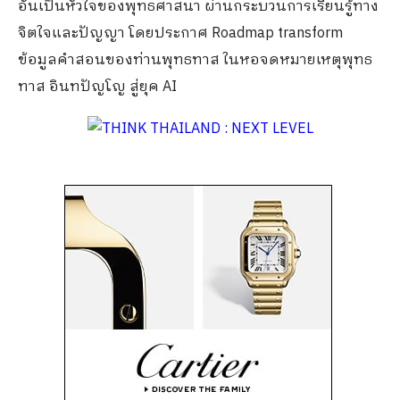
อันเป็นหัวใจของพุทธศาสนา ผ่านกระบวนการเรียนรู้ทาง
จิตใจและปัญญา โดยประกาศ Roadmap transform
ข้อมูลคำสอนของท่านพุทธทาส ในหอจดหมายเหตุพุทธ
ทาส อินทปัญโญ สู่ยุค AI