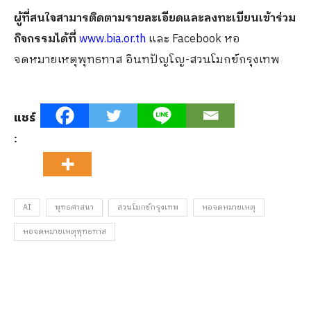
ผู้ที่สนใจสามารติดตามรายละเอียดและลงทะเบียนเข้าร่วม
กิจกรรมได้ที่
www.bia.or.th
และ Facebook หอ
จดหมายเหตุพุทธทาส อินทปัญโญ-สวนโมกข์กรุงเทพ
แชร์
:
AI
พุทธศาสนา
สวนโมกข์กรุงเทพ
หอจดหมายเหตุ
หอจดหมายเหตุพุทธทาส