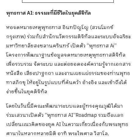
พุทธทาส AI: ธรรมะที่มีชีวิตในยุคดิจิทัล
หอจดหมายเหตุพุทธทาส อินทปัญโญ (สวนโมกข์
กรุงเทพ) ร่วมกับสำนักนวัตกรรมดิจิทัลและระบบอัจฉริยะ
มหาวิทยาลัยสงขลานครินทร์ เปิดตัว “พุทธทาส Ai”
โครงการพัฒนาฐานข้อมูลจดหมายเหตุพุทธทาสดิจิทัล
เพื่อรวบรวม จัดระบบ และต่อยอดองค์ความรู้จากเอกสาร
หนังสือ เสียงปาฐกถา และงานเผยแผ่ธรรมของท่านพุทธ
ทาสภิกขุ ให้อยู่ในรูปแบบที่ค้นคว้า อ้างอิง และเข้าถึงได้
ง่ายขึ้นในยุคดิจิทัล
โดยในวันนี้มีคณะพัฒนาระบบและผู้ทรงคุณวุฒิได้มา
ร่วมเสวนาเปิดตัว “พุทธทาส AI”Roadmap รวมถึงเเลก
เปลี่ยนเเนวคิดของยุค AI ในความเกี่ยวเนื่องกับพระพุทธ
ศานาในหลากหลายมิติ อาทิ พระไพศาล วิสาโล,