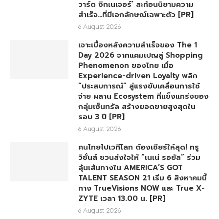
วาร์ด ซิกเนเจอร์’ สะท้อนนิยามความ
สำเร็จ…ที่มีเอกลักษณ์เฉพาะตัว [PR]
6 August 2026
เจาะเบื้องหลังความสำเร็จของ The 1
Day 2026 จากแคมเปญสู่ Shopping
Phenomenon ของไทย เมื่อ
Experience-driven Loyalty พลิก
“ประสบการณ์” สู่แรงขับเคลื่อนการใช้
จ่าย ผสาน Ecosystem ที่แข็งแกร่งของ
กลุ่มเซ็นทรัล สร้างยอดขายสูงสุดใน
รอบ 3 ปี [PR]
6 August 2026
คนไทยไปเวทีโลก ต้องเชียร์ให้สุด! ทรู
วิชั่นส์ ชวนส่งใจให้ “เนเน่ รอยัล” ร่วม
ลุ้นเส้นทางใน AMERICA’S GOT
TALENT SEASON 21 เริ่ม 6 สิงหาคมนี้
ทาง TrueVisions NOW และ True X-
ZYTE เวลา 13.00 น. [PR]
6 August 2026