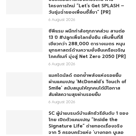
โครงการใหม่ “Let’s Get SPLASH –
วันชุ่มฉ่ำของเพื่อนซี้สี่ขา” [PR]
6 August 2026
ซีพีแรม ผนึกกำลังทุกภาคส่วน สานต่อ
13 ปี #ปลูกเพื่อโลกยั่งยืน เพิ่มพื้นที่สี
เขียวกว่า 288,000 ตารางเมตร หนุน
ยุทธศาสตร์ด้านความยั่งยืนเครือเจริญ
โภคภัณฑ์ มุ่งสู่ Net Zero 2050 [PR]
6 August 2026
แมคโดนัลด์ ตอกย้ำพลังแห่งรอยยิ้ม
ผ่านแคมเปญ ‘McDonald’s Touch of
Smile’ สนับสนุนให้ทุกคนได้มีโอกาส
สัมผัสความสุขผ่านรอยยิ้ม
6 August 2026
SC ผู้นำแบรนด์บ้านลักชัวรีอันดับ 1 ของ
ไทย เปิดตัวแคมเปญ “Inside the
Signature Life” ถ่ายทอดเรื่องจริง
จาก 5 ครอบครัวแห่ง ‘บางกอก บูเลอ