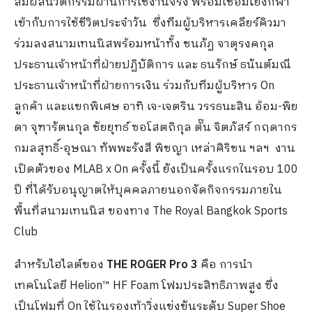
สัมผัสนวัตกรรมผ่านการใช้งานจริง พร้อมเชื่อมโยงกีฬา
เข้ากับการใช้ชีวิตประจำวัน ซึ่งทีมผู้บริหารเคลียร์คิวมา
ร่วมลงสนามเทนนิสพร้อมหน้าทั้ง ชนภัฏ จาตุรงคกุล
ประธานเจ้าหน้าที่ฝ่ายปฏิบัติการ และ ธนรักษ์ ธนันต์มณี
ประธานเจ้าหน้าที่ฝ่ายการเงิน ร่วมกับทีมผู้บริหาร On
ลูกค้า และแขกพิเศษ อาทิ เจ-เจตริน วรรธนะสิน อ้อม-พิย
ดา จุฑารัตนกุล ชัยยุทธ์ ซอโสตถิกุล ตั๊น จิตภัสร์ กฤดากร
กมลสุทธิ์-อุษณา ทัพพะรังสี พิชญา เหล่าศิริชน ฯลฯ งาน
เปิดตัวของ MLAB x On ครั้งนี้ ยังเป็นครั้งแรกในรอบ 100
ปี ที่ได้รับอนุญาตให้บุคคลภายนอกจัดกิจกรรมภายใน
พื้นที่สนามเทนนิส ของทาง The Royal Bangkok Sports
Club
สำหรับไฮไลต์ของ
THE ROGER Pro 3
คือ การนำ
เทคโนโลยี Helion™ HF Foam โฟมประสิทธิภาพสูง ซึ่ง
เป็นโฟมที่ On ใช้ในรองเท้าวิ่งแข่งขันระดับ Super Shoe