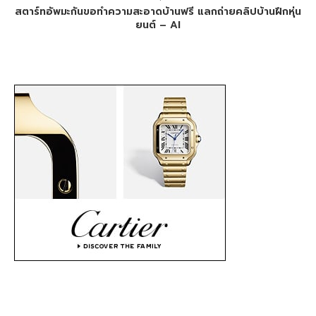
สตาร์ทอัพมะกันขอทำความสะอาดบ้านฟรี แลกถ่ายคลิปบ้านฝึกหุ่น
ยนต์ – AI