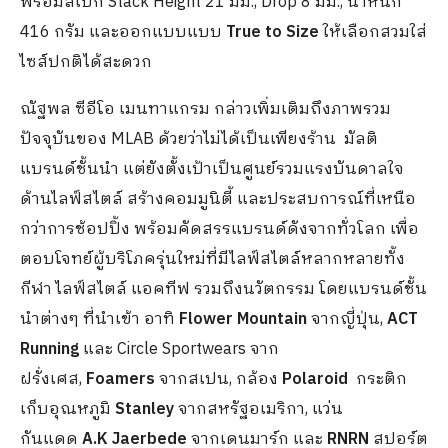
พร้อมสเปก Stack Height 21 มม., Drop 8 มม., น้ำหนัก
416 กรัม และออกแบบแบบ
True to Size
ให้เลือกสวมใส่
ไซส์ปกติได้สะดวก
ณัฐพล ซีอีโอ เมนทาแกรม กล่าวเพิ่มเติมถึงภาพรวม
ปัจจุบันของ MLAB ด้วยว่าไม่ได้เป็นเพียงร้าน มัลติ
แบรนด์ชั้นนำ แต่ยังตั้งเป้าเป็นศูนย์รวมแรงบันดาลใจ
ด้านไลฟ์สไตล์ สร้างคอมมูนิตี้ และประสบการณ์ที่เหนือ
กว่าการช้อปปิ้ง พร้อมคัดสรรแบรนด์ดังจากทั่วโลก เพื่อ
ตอบโจทย์ผู้บริโภครุ่นใหม่ที่มีไลฟ์สไตล์หลากหลายทั้ง
กีฬา ไลฟ์สไตล์ แอคทีฟ รวมถึงนวัตกรรม โดยแบรนด์ชั้น
นำต่างๆ ที่นำเข้า อาทิ
Flower Mountain
จากญี่ปุ่น,
ACT
Running
และ Circle Sportwears จาก
ฝรั่งเศส,
Foamers
จากสเปน, กล้อง
Polaroid
กระติก
เก็บอุณหภูมิ
Stanley
จากสหรัฐอเมริกา, แว่น
กันแดด
A.K Jaerbede
จากเดนมาร์ก และ
RNRN
สปอร์ต