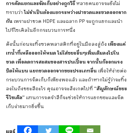
การคัดแยกและจัดเก็บอย่างถูกวิธี
หลายคนอาจจะยังไม่
ทราบว่า
ไม่จำเป็นต้องแยกระหว่างฝาขวดและขวดออกจาก
กัน
เพราะฝาขวด HDPE และฉลาก PP จะถูกแยกและนำ
ไปรีไซเคิลในอีกกระบวนการหนึ่ง
ดังนั้นก่อนจะทิ้งขวดพลาสติกที่อยู่ในมือลงสู่ถัง
เพียงแค่
เทน้ำที่เหลือออกให้หมด
ไม่ใส่ขยะอื่นๆเพิ่มเติมลงไปใน
ขวด
เพื่อลดการสะสมของสารปนเปื้อน
จากนั้นก็ออกแรง
บิดให้แบน แยกขวดออกจากขยะประเภทอื่น
เพื่อให้ง่ายต่อ
กระบวนการจัดเก็บก็เพียงพอแล้ว และถ้าหากไม่รู้ว่าจะทิ้ง
ลงในถังขยะสีอะไร คุณอาจจะสังเกตไปที่
“สัญลักษณ์ขยะ
รีไซเคิล”
แทนการจดจำสีก็จะช่วยให้การแยกขยะและจัด
เก็บง่ายมากยิ่งขึ้น
แชร์