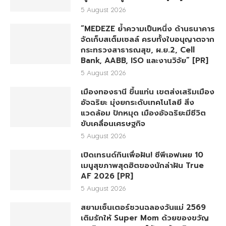
5 August 2026
“MEDEZE ย้ำความเป็นหนึ่ง ด้านธนาคาร
จัดเก็บสเต็มเซลล์ ครบทั้งใบอนุญาตจาก
กระทรวงสาธารณสุข, ผ.ย.2, Cell
Bank, AABB, ISO และงานวิจัย” [PR]
5 August 2026
เมืองทองธานี ขึ้นแท่น เขตส่งเสริมเมือง
อัจฉริยะ มุ่งยกระดับเทคโนโลยี สิ่ง
แวดล้อม ปักหมุด เมืองอัจฉริยะมีชีวิต
ขับเคลื่อนเศรษฐกิจ
5 August 2026
เปิดเทรนด์กินเพื่อฝัน! ซีพีเอฟเผย 10
เมนูสุขภาพสุดฮิตของนักล่าฝัน True
AF 2026 [PR]
5 August 2026
สยามเซ็นเตอร์ชวนฉลองวันแม่ 2569
เติมรักให้ Super Mom ด้วยของขวัญ