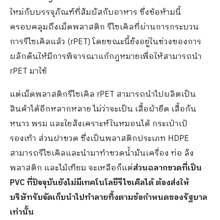
ใหม่กับบรรจุภัณฑ์ที่สัมผัสกับอาหาร ซึ่งข้อห้ามนี้
ครอบคลุมถึงเม็ดพลาสติก รีไซเคิลที่ผ่านการกระบวน
การรีไซเคิลแล้ว (rPET) โดยขณะนี้ยังอยู่ในช่วงของการ
ผลักดันให้มีการพิจารณาแก้กฎหมายเพื่อให้สามารถนำ
rPET มาใช้
แต่เม็ดพลาสติกรีไซเคิล rPET สามารถนำไปผลิตเป็น
สินค้าได้อีกหลากหลาย ไม่ว่าจะเป็น เสื้อผ้ายืด เสื้อกัน
หนาว พรม และใยสังเคราะห์ในหมอนได้ กระเป๋าเป้
รองเท้า ส่วนฝาขวด ซึ่งเป็นพลาสติกประเภท HDPE
สามารถรีไซเคิลและนำมาทำขวดน้ำมันเครื่อง ท่อ ลัง
พลาสติก และไม้เทียม จะเหลือก็แต่
ส่วนฉลากขวดที่เป็น
PVC
ที่ปัจจุบันยังไม่มีเทคโนโลยีรีไซเคิลได้
ต้องส่งให้
บริษัทรับจัดเก็บนำไปทำลายทิ้งตามข้อกำหนดของรัฐบาล
เท่านั้น