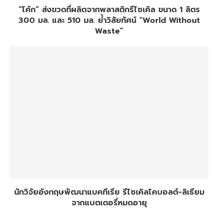
“โค้ก” ส่งขวดที่ผลิตจากพลาสติกรีไซเคิล ขนาด 1 ลิตร
300 มล. และ 510 มล. ย้ำวิสัยทัศน์ “World Without
Waste”
นักวิจัยอังกฤษพัฒนาแบคทีเรีย รีไซเคิลโคบอลต์-ลิเธียม
จากแบตเตอรี่หมดอายุ