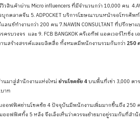
วสินค้าผ่าน Micro influencers ที่มีจำนวนกว่า 10,000 คน 4.
การบุกตลาดจีน 5. ADPOCKET บริการโฆษณาบนหน้าจอโทรศัพท์
ฟรีแลนซ์ทำงานกว่า 200 คน 7.NAWIN CONSULTANT ที่ปรึกษาแ
ูธรครบวงจร และ 9. FCB BANGKOK ครีเอทีฟ แอดเวอร์ไทซิ่ง เอ
นสร้างสรรค์และผลิตสื่อ ทั้งหมดมีพนักงานรวมกันกว่า
250 
้านมาสู่สำนักงานแห่งใหม่
ย่านโชคชัย 4
บนพื้นที่เช่า 3,000 ตา
านบาท
มออฟฟิศย่านโชคชัย 4 ปัจจุบันมีพนักงานเพิ่มมากขึ้นถึง 250
ฮมออฟฟิศทั้ง 5 หลัง จึงเล็งเห็นว่าควรจะย้ายมาอยู่รวมกันที่สำน