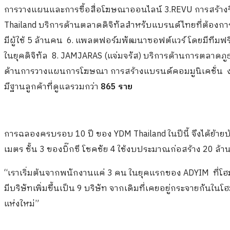
การวางแผนและการซื้อสื่อโฆษณาออนไลน์ 3.REVU การสร้างรีวิ
Thailand บริการด้านตลาดดิจิทัลสำหรับแบรนด์ไทยที่ต้อง
มีผู้ใช้ 5 ล้านคน 6. แพลตฟอร์มพัฒนาซอฟต์แวร์ โดยมีทีม
ในยุคดิจิทัล 8. JAMJARAS (แจ่มจรัส) บริการด้านการตลาดภ
ด้านการวางแผนการโฆษณา การสร้างแบรนด์คอมมูนิเคชั่น งา
มีฐานลูกค้าที่ดูแลรวมกว่า
865 ราย
การฉลองครบรอบ 10 ปี ของ YDM Thailand ในปีนี้ จึงได้ย้ายบ
เมตร ชั้น 3 ของบิ๊กซี โชคชัย 4 ใช้งบประมาณก่อสร้าง 20 ล้
“เราเริ่มต้นจากพนักงานแค่ 3 คน ในยุคแรกของ ADYIM ที่โฮ
มีบริษัทเพิ่มขึ้นเป็น 9 บริษัท จากเดิมที่เคยอยู่กระจายกันในโ
แห่งใหม่”