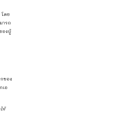
ป โดย
สามารถ
องผู้
แรกของ
ุกเอ
ให้