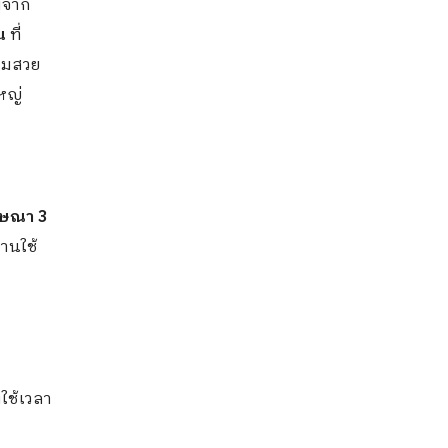
่มจาก
น
ที่
ผมสวย
หญ่
ฆษณา 3
สานใช้
ใช้เวลา