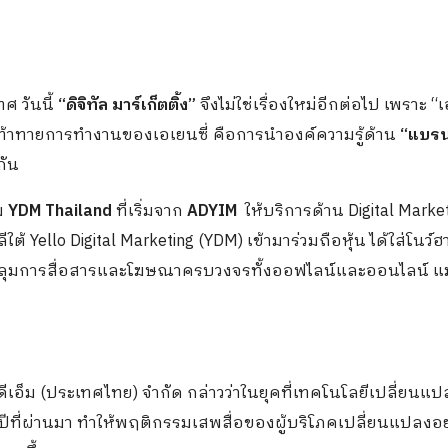
ศ วันนี้
“ดิจิทัล มาร์เก็ตติ้ง”
จึงไม่ใช่เรื่องใหม่อีกต่อไป เพราะ “เ
์ที่ท้าทายการทำงานของเอเยนซี่ คือการนำองค์ความรู้ด้าน
“แบรน
กัน
ม
YDM Thailand
ที่เริ่มจาก
ADYIM
ให้บริการด้าน Digital Marke
ต้ Yello Digital Marketing (YDM) เข้ามาร่วมถือหุ้น ได้ใส่โนว์ฮ
มการสื่อสารและโฆษณาครบวงจรทั้งออฟไลน์และออนไลน์ แม
ดีเอ็ม (ประเทศไทย) จำกัด กล่าวว่าในยุคที่เทคโนโลยีเปลี่ยนแป
ีที่ผ่านมา ทำให้พฤติกรรมเสพสื่อของผู้บริโภคเปลี่ยนแปลงอย