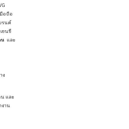
AVG
มือถือ
บรนด์
เยนซี
คน
และ
ราง
 คน และ
ักงาน