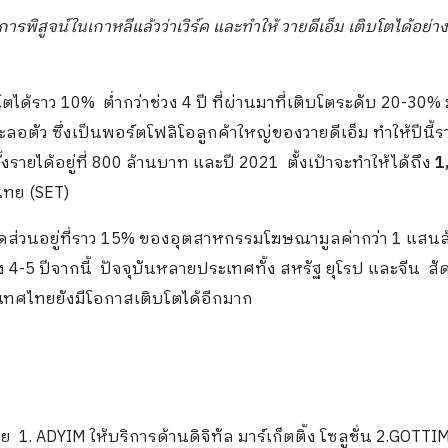
การพิสูจน์ในเกาหลีแล้วว่าเวิร์ค และทำให้ วายดีเอ็ม เติบโตได้อย่าง
โตได้ราว 10% ต่ำกว่าช่วง 4 ปี ที่ผ่านมาที่เติบโตระดับ 20-30%
อตัว ซึ่งเป็นพอร์ตโฟลิโอลูกค้าใหญ่ของวายดีเอ็ม ทำให้ปีนี้ร
งรายได้อยู่ที่ 800 ล้านบาท และปี 2021 ตั้งเป้าจะทำให้ได้ถึง
1
ไทย (SET)
สัดส่วนอยู่ที่ราว 15% ของอุตสาหกรรมโฆษณามูลค่ากว่า 1 แสนล
ง 4-5 ปีจากนี้ ปัจจุบันหลายประเทศทั้ง สหรัฐ ยุโรป และจีน สั
ระเทศไทยยังมีโอกาสเติบโตได้อีกมาก
ย 1. ADYIM ให้บริการด้านดิจิทัล มาร์เก็ตติ้ง โซลูชั่น 2.GOTTI