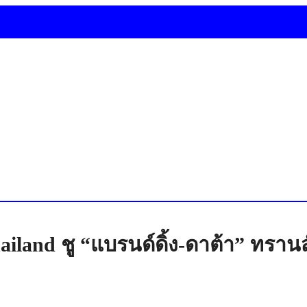
 Thailand ชู “แบรนด์ดิ้ง-ดาต้า” ทรา