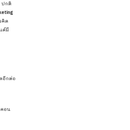
ฟ ปกติ
keting
วคิด
นด์มี
ุดอีกต่อ
วยคอน