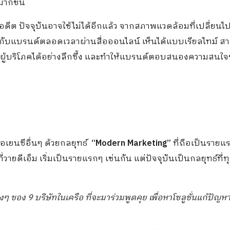
มากขึ้น
อดีต ปัจจุบันอาจใช้ไม่ได้อีกแล้ว จากสภาพแวดล้อมที่เปลี่ยนไ
ันธ์กับแบรนด์ตลอดเวลาผ่านสื่อออนไลน์ เห็นได้แบบเรียลไทม์ 
ู้บริโภคได้อย่างลึกซึ้ง และทำให้แบรนด์ตอบสนองความสนใจข
เยนซีอื่นๆ ด้วยกลยุทธ์
“
Modern Marketing”
ที่ถือเป็นราย
ที่วายดีเอ็ม เริ่มเป็นรายแรกๆ เช่นกัน แต่ปัจจุบันเป็นกลยุทธ์ที่ท
่างๆ ของ
9 บริษัทในเครือ ที่จะมาร่วมพูดคุย เพื่อหาโซลูชั่นแก้ปัญหา