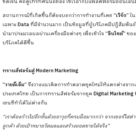
ชัดเจน คือดูโทรทัศน์น้อยลง ใช้เวลากับแพลตฟอร์มออนไลน์
สถานการณ์ที่เกิดขึ้นก็ต้องบอกว่าการทำงานที่เคย
“เวิร์ก”
ใน
เฉพาะ
Data
ที่มีจำนวนมาก เป็นข้อมูลที่ผู้บริโภคมีปฏิสัมพ
นำมาประมวลผลผ่านเครื่องมือต่างๆ เพื่อเข้าใจ
“อินไซต์”
ของผ
บริโภคได้ดีขึ้น
ทรานส์ฟอร์มสู่
Modern Marketing
“วายดีเอ็ม”
จึงวางแนวคิดการทำตลาดยุคใหม่ให้แตกต่างจากเอ
ประเทศไทย เป็นการทรานส์ฟอร์มจากยุค
Digital Marketing
เยนซีทำได้ไม่ต่างกัน
“เราต้องก้าวไปอีกขั้นด้วยอาวุธที่ครบมือมากกว่า จากเซอร์วิสต
ลูกค้า ด้วย
เป้าหมายวัดผลและสร้างยอดขายได้จริง”