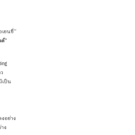
อเยนซี่”
ด์”
ting
าว
้เป็น
ลงอย่าง
่าง