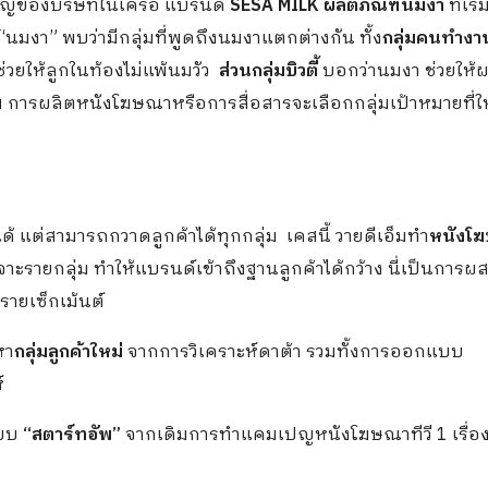
าญของบริษัทในเครือ แบรนด์
SESA MILK
ผลิตภัณฑ์นมงา
ที่เริ
ง “นมงา” พบว่ามีกลุ่มที่พูดถึงนมงาแตกต่างกัน ทั้ง
กลุ่มคนทำงา
่วยให้ลูกในท้องไม่แพ้นมวัว
ส่วนกลุ่มบิวตี้
บอกว่านมงา ช่วยให้
ม การผลิตหนังโฆษณาหรือการสื่อสารจะเลือกกลุ่มเป้าหมายที่ใ
้ แต่สามารถกวาดลูกค้าได้ทุกกลุ่ม เคสนี้ วายดีเอ็มทำ
หนังโ
บบเจาะรายกลุ่ม ทำให้แบรนด์เข้าถึงฐานลูกค้าได้กว้าง นี่เป็นการผ
ายเซ็กเม้นต์
หา
กลุ่มลูกค้าใหม่
จากการวิเคราะห์ดาต้า รวมทั้งการออกแบบ
์
แบบ
“สตาร์ทอัพ”
จากเดิมการทำแคมเปญหนังโฆษณาทีวี 1 เรื่อง