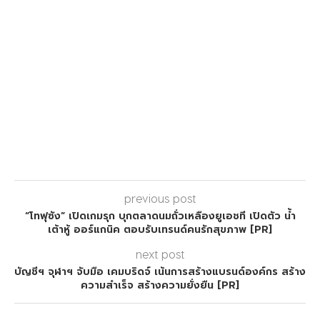
previous post
“โทฟุซัง” เปิดเกมรุก บุกตลาดนมถั่วเหลืองยูเอชที เปิดตัว น้ำ
เต้าหู้ ออร์แกนิค ตอบรับเทรนด์คนรักสุขภาพ [PR]
next post
บัญชีฯ จุฬาฯ จับมือ เคมบริดจ์ เน้นการสร้างแบรนด์องค์กร สร้าง
ความสำเร็จ สร้างความยั่งยืน [PR]