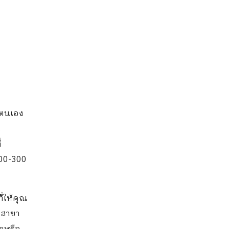
ยตนเอง
น
่
200-300
ี่ให้คุณ
ปสาขา