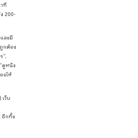
าที
ึง 200-
 และมี
ถูกต้อง
ร”,
 “ดูหนัง
องให้
 เว็บ
อีกทั้ง