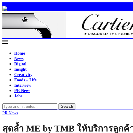
Home
News
Digital
Insight
Creativity
Foods – Life
Interview
PR News
Jobs
Search
PR News
สุดล้ำ ME by TMB ให้บริการลูกค