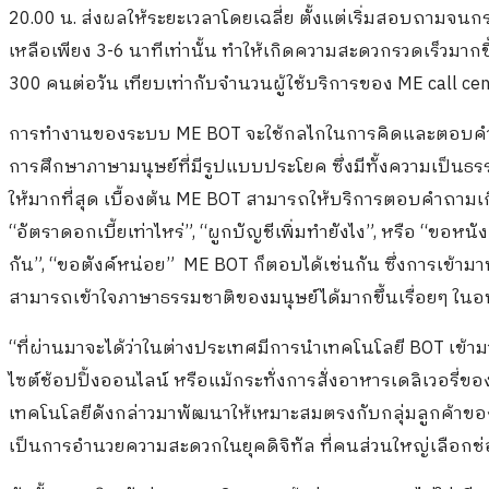
20.00 น. ส่งผลให้ระยะเวลาโดยเฉลี่ย ตั้งแต่เริ่มสอบถามจน
เหลือเพียง 3-6 นาทีเท่านั้น ทำให้เกิดความสะดวกรวดเร็วมากขึ
300 คนต่อวัน เทียบเท่ากับจำนวนผู้ใช้บริการของ ME call cen
การทำงานของระบบ ME BOT จะใช้กลไกในการคิดและตอบคำถาม 
การศึกษาภาษามนุษย์ที่มีรูปแบบประโยค ซึ่งมีทั้งความเป็นธ
ให้มากที่สุด เบื้องต้น ME BOT สามารถให้บริการตอบคำถามเกี
“อัตราดอกเบี้ยเท่าไหร่”, “ผูกบัญชีเพิ่มทำยังไง”, หรือ “ขอหนั
กัน”, “ขอตังค์หน่อย” ME BOT ก็ตอบได้เช่นกัน ซึ่งการเข้าม
สามารถเข้าใจภาษาธรรมชาติของมนุษย์ได้มากขึ้นเรื่อยๆ ใน
“ที่ผ่านมาจะได้ว่าในต่างประเทศมีการนำเทคโนโลยี BOT เข้ามา
ไซต์ช้อปปิ้งออนไลน์ หรือแม้กระทั่งการสั่งอาหารเดลิเวอรี่
เทคโนโลยีดังกล่าวมาพัฒนาให้เหมาะสมตรงกับกลุ่มลูกค้าของ
เป็นการอำนวยความสะดวกในยุคดิจิทัล ที่คนส่วนใหญ่เลือกช