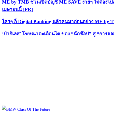
ME by TMB ชวนเปิดบัญชี ME SAVE ง่ายๆ ไม่ต้องไปสาขา
เมษายนนี้ [PR]
ใครๆ ก็ Digital Banking แล้วคนมาก่อนอย่าง ME by 
‘ป่ากิเลส’ โฆษณาตะเตือนไต ของ “นักช๊อป” สู่ “การ