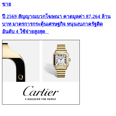
ขาย
ปี 2569 สัญญาณบวกโฆษณา คาดมูลค่า 87,264 ล้าน
บาท มาตรการกระตุ้นเศรษฐกิจ หนุนงบภาครัฐติด
อันดับ 4 ใช้จ่ายสูงสุด