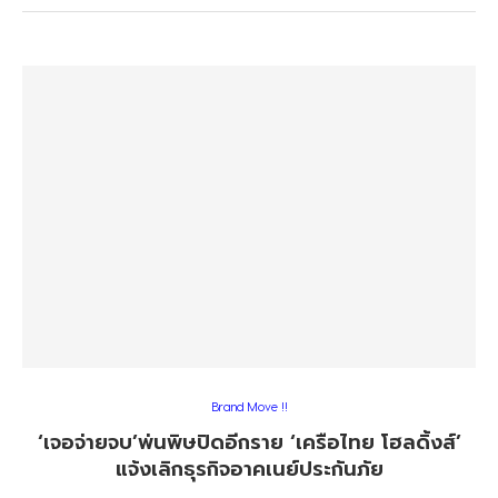
Brand Move !!
‘เจอจ่ายจบ’พ่นพิษปิดอีกราย ‘เครือไทย โฮลดิ้งส์’
แจ้งเลิกธุรกิจอาคเนย์ประกันภัย