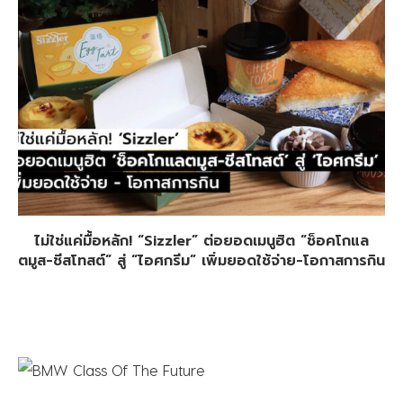
ไม่ใช่แค่มื้อหลัก! “Sizzler” ต่อยอดเมนูฮิต “ช็อคโกแล
ตมูส-ชีสโทสต์” สู่ “ไอศกรีม” เพิ่มยอดใช้จ่าย-โอกาสการกิน