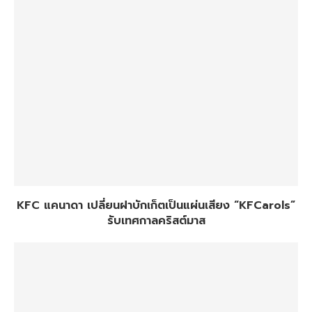
KFC แคนาดา เปลี่ยนฝาบักเก็ตเป็นแผ่นเสียง “KFCarols”
รับเทศกาลคริสต์มาส