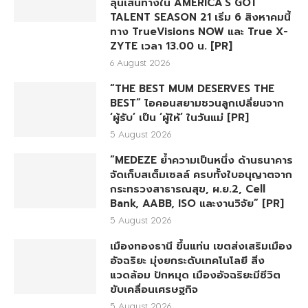
ลุ้นเส้นทางใน AMERICA’S GOT
TALENT SEASON 21 เริ่ม 6 สิงหาคมนี้
ทาง TrueVisions NOW และ True X-
ZYTE เวลา 13.00 น. [PR]
6 August 2026
“THE BEST MUM DESERVES THE
BEST” ไอคอนสยามชวนลูกเปลี่ยนจาก
‘ผู้รับ’ เป็น ‘ผู้ให้’ ในวันแม่ [PR]
5 August 2026
“MEDEZE ย้ำความเป็นหนึ่ง ด้านธนาคาร
จัดเก็บสเต็มเซลล์ ครบทั้งใบอนุญาตจาก
กระทรวงสาธารณสุข, ผ.ย.2, Cell
Bank, AABB, ISO และงานวิจัย” [PR]
5 August 2026
เมืองทองธานี ขึ้นแท่น เขตส่งเสริมเมือง
อัจฉริยะ มุ่งยกระดับเทคโนโลยี สิ่ง
แวดล้อม ปักหมุด เมืองอัจฉริยะมีชีวิต
ขับเคลื่อนเศรษฐกิจ
5 August 2026