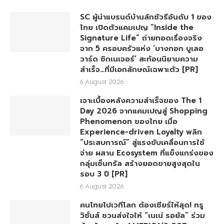
SC ผู้นำแบรนด์บ้านลักชัวรีอันดับ 1 ของ
ไทย เปิดตัวแคมเปญ “Inside the
Signature Life” ถ่ายทอดเรื่องจริง
จาก 5 ครอบครัวแห่ง ‘บางกอก บูเลอ
วาร์ด ซิกเนเจอร์’ สะท้อนนิยามความ
สำเร็จ…ที่มีเอกลักษณ์เฉพาะตัว [PR]
6 August 2026
เจาะเบื้องหลังความสำเร็จของ The 1
Day 2026 จากแคมเปญสู่ Shopping
Phenomenon ของไทย เมื่อ
Experience-driven Loyalty พลิก
“ประสบการณ์” สู่แรงขับเคลื่อนการใช้
จ่าย ผสาน Ecosystem ที่แข็งแกร่งของ
กลุ่มเซ็นทรัล สร้างยอดขายสูงสุดใน
รอบ 3 ปี [PR]
6 August 2026
คนไทยไปเวทีโลก ต้องเชียร์ให้สุด! ทรู
วิชั่นส์ ชวนส่งใจให้ “เนเน่ รอยัล” ร่วม