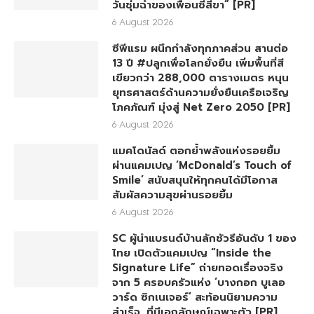
วันชุ่มฉ่ำของเพื่อนซี้สี่ขา” [PR]
6 August 2026
ซีพีแรม ผนึกกำลังทุกภาคส่วน สานต่อ
13 ปี #ปลูกเพื่อโลกยั่งยืน เพิ่มพื้นที่สี
เขียวกว่า 288,000 ตารางเมตร หนุน
ยุทธศาสตร์ด้านความยั่งยืนเครือเจริญ
โภคภัณฑ์ มุ่งสู่ Net Zero 2050 [PR]
6 August 2026
แมคโดนัลด์ ตอกย้ำพลังแห่งรอยยิ้ม
ผ่านแคมเปญ ‘McDonald’s Touch of
Smile’ สนับสนุนให้ทุกคนได้มีโอกาส
สัมผัสความสุขผ่านรอยยิ้ม
6 August 2026
SC ผู้นำแบรนด์บ้านลักชัวรีอันดับ 1 ของ
ไทย เปิดตัวแคมเปญ “Inside the
Signature Life” ถ่ายทอดเรื่องจริง
จาก 5 ครอบครัวแห่ง ‘บางกอก บูเลอ
วาร์ด ซิกเนเจอร์’ สะท้อนนิยามความ
สำเร็จ…ที่มีเอกลักษณ์เฉพาะตัว [PR]