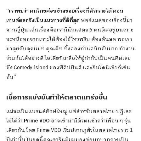
“เราพบว่า คนไทยค่อนข้างชอบเรื่องที่หัวเราะได้ คอน
เทนต์ตลกจึงเป็นแนวทางที่ดีที่สุด
ฟอร์แมตของเรื่องนี้มา
จากญี่ปุ่น เส้นเรื่องคือเรามีนักแสดง 6 คนติดอยู่บนเกาะ
จะหนีออกจากเกาะได้ต้องใช้ไหวพริบ ต้องด้นสด พอเรา
มาคุยกับคุณเมท คุณคีท ทั้งสองท่านสนิทกันมาก ทำงาน
ร่วมกันได้อย่างดี ไอเดียที่เหลือให้ผู้กำกับเป็นคนคิดเลย
ซึ่ง Comedy Island ของฟิลิปปินส์ และอินโดนีเซียก็เช่น
กัน”
เชื่อการแข่งขันทำให้ตลาดแกร่งขึ้น
แม้จะเป็นแบรนด์ยักษ์ใหญ่ แต่สำหรับตลาดไทย ปฏิเสธ
ไม่ได้ว่า
Prime VDO
อาจเข้ามามีตัวตนช้ากว่าเพื่อน ๆ รุ่น
เดียวกัน โดย Prime VDO เริ่มปรากฏตัวในตลาดไทยราว 1
ปีเท่านั้น ในจุดนี้คุณดารินมีมุมมองต่อบทบาทการเป็น