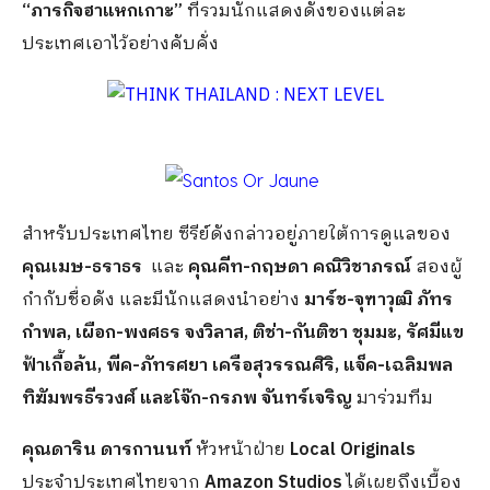
“ภารกิจฮาแหกเกาะ”
ที่รวมนักแสดงดังของแต่ละ
ประเทศเอาไว้อย่างคับคั่ง
สำหรับประเทศไทย ซีรีย์ดังกล่าวอยู่ภายใต้การดูแลของ
คุณเมษ-ธราธร
และ
คุณคีท-กฤษดา คณิวิชาภรณ์
สองผู้
กำกับชื่อดัง และมีนักแสดงนำอย่าง
มาร์ช-จุฑาวุฒิ ภัทร
กำพล, เผือก-พงศธร จงวิลาส, ติช่า-กันติชา ชุมมะ, รัศมีแข
ฟ้าเกื้อล้น, พีค-ภัทรศยา เครือสุวรรณศิริ, แจ็ค-เฉลิมพล
ทิฆัมพรธีรวงศ์ และโจ๊ก-กรภพ จันทร์เจริญ
มาร่วมทีม
คุณดาริน ดารกานนท์
หัวหน้าฝ่าย
Local Originals
ประจำประเทศไทยจาก
Amazon Studios
ได้เผยถึงเบื้อง