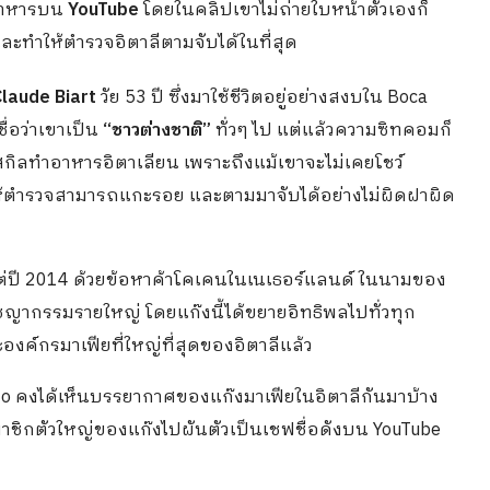
ำอาหารบน
YouTube
โดยในคลิปเขาไม่ถ่ายใบหน้าตัวเองก็
และทำให้ตำรวจอิตาลีตามจับได้ในที่สุด
laude Biart
วัย 53 ปี ซึ่งมาใช้ชีวิตอยู่อย่างสงบใน Boca
่อว่าเขาเป็น
“ชาวต่างชาติ”
ทั่วๆ ไป แต่แล้ว
ความซิทคอมก็
ชว์สกิลทำอาหารอิตาเลียน
เพราะถึงแม้เขาจะไม่เคยโชว์
้ตำรวจสามารถแกะรอย และตามมาจับได้อย่างไม่ผิดฝาผิด
แต่ปี 2014 ด้วยข้อหาค้าโคเคนในเนเธอร์แลนด์ ในนามของ
าชญากรรมรายใหญ่ โดย
แก๊งนี้ได้ขยายอิทธิพลไปทั่วทุก
ค์กรมาเฟียที่ใหญ่ที่สุดของอิตาลีแล้ว
ncenzo คงได้เห็นบรรยากาศของแก๊งมาเฟียในอิตาลีกันมาบ้าง
ในสมาชิกตัวใหญ่ของแก๊งไปผันตัวเป็นเชฟชื่อดังบน YouTube