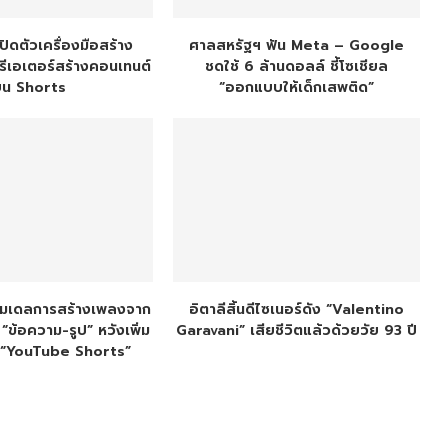
ิดตัวเครื่องมือสร้าง
ศาลสหรัฐฯ ฟัน Meta – Google
รีเอเตอร์สร้างคอนเทนต์
ชดใช้ 6 ล้านดอลล์ ชี้โซเชียล
บน Shorts
“ออกแบบให้เด็กเสพติด”
3 โมเดลการสร้างเพลงจาก
อิตาลีสิ้นดีไซเนอร์ดัง “Valentino
ข้อความ-รูป” หวังเพิ่ม
Garavani” เสียชีวิตแล้วด้วยวัย 93 ปี
 “YouTube Shorts”