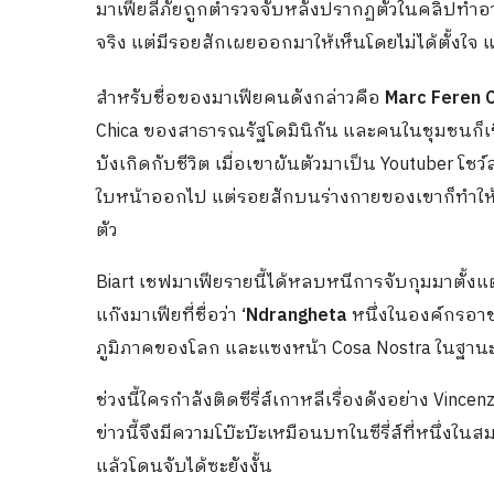
มาเฟียลี้ภัยถูกตำรวจจับหลังปรากฏตัวในคลิปท
จริง แต่มีรอยสักเผยออกมาให้เห็นโดยไม่ได้ตั้งใจ 
สำหรับชื่อของมาเฟียคนดังกล่าวคือ
Marc Feren C
Chica ของสาธารณรัฐโดมินิกัน และคนในชุมชนก็เชื
บังเกิดกับชีวิต เมื่อเขาผันตัวมาเป็น Youtuber โ
ใบหน้าออกไป แต่รอยสักบนร่างกายของเขาก็ทำให
ตัว
Biart เชฟมาเฟียรายนี้ได้หลบหนีการจับกุมมาตั้ง
แก๊งมาเฟียที่ชื่อว่า
‘Ndrangheta
หนึ่งในองค์กรอ
ภูมิภาคของโลก และแซงหน้า Cosa Nostra ในฐานะอง
ช่วงนี้ใครกำลังติดซีรี่ส์เกาหลีเรื่องดังอย่าง Vi
ข่าวนี้จึงมีความโบ๊ะบ๊ะเหมือนบทในซีรี่ส์ที่หนึ่ง
แล้วโดนจับได้ซะยังงั้น