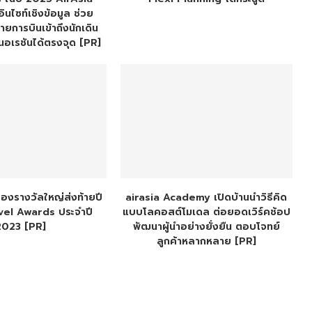
นไซท์เชิงข้อมูล ช่วย
ยการบินเข้าถึงนักเดิน
นอเรชันได้ตรงจุด [PR]
ลองรางวัลใหญ่ส่งท้ายปี
airasia Academy เปิดบ้านนำวิธีคิด
vel Awards ประจำปี
แบบโลคอสต์โมเดล ต่อยอดเวิร์คช้อป
2023 [PR]
พัฒนาผู้นำอย่างยั่งยืน ตอบโจทย์
ลูกค้าหลากหลาย [PR]