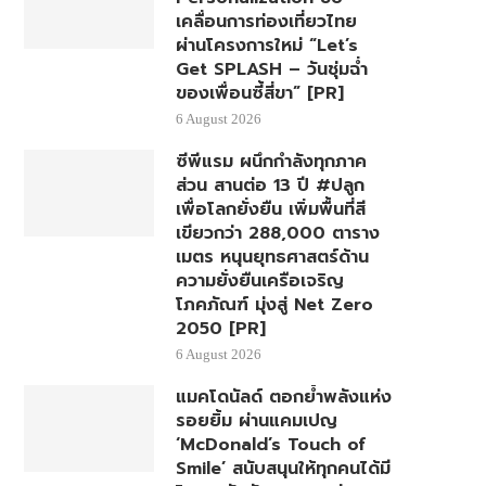
เคลื่อนการท่องเที่ยวไทย
ผ่านโครงการใหม่ “Let’s
Get SPLASH – วันชุ่มฉ่ำ
ของเพื่อนซี้สี่ขา” [PR]
6 August 2026
ซีพีแรม ผนึกกำลังทุกภาค
ส่วน สานต่อ 13 ปี #ปลูก
เพื่อโลกยั่งยืน เพิ่มพื้นที่สี
เขียวกว่า 288,000 ตาราง
เมตร หนุนยุทธศาสตร์ด้าน
ความยั่งยืนเครือเจริญ
โภคภัณฑ์ มุ่งสู่ Net Zero
2050 [PR]
6 August 2026
แมคโดนัลด์ ตอกย้ำพลังแห่ง
รอยยิ้ม ผ่านแคมเปญ
‘McDonald’s Touch of
Smile’ สนับสนุนให้ทุกคนได้มี