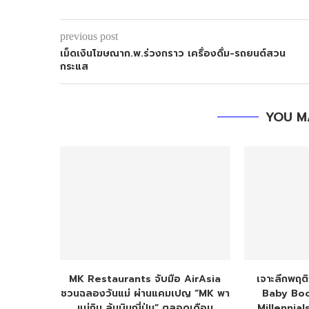
previous post
เม็ดเงินโฆษณาก.พ.ร่วงกราว เครื่องดื่ม-รถยนต์สวน
กระแส
YOU M
MK Restaurants จับมือ AirAsia
เจาะลึกพฤต
ชวนฉลองวันแม่ ผ่านแคมเปญ “MK พา
Baby Boo
แม่กิน ลุ้นบินญี่ปุ่น” ตลอดเดือน
Millennial