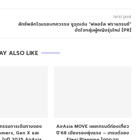
next post
ลักซ์พลิกโฉมรอบทศวรรษ ชูจุดเด่น “ฟลอรัล ฟราแกรนซ์”
มัดใจกลุ่มผู้หญิงรุ่นใหม่ [PR]
AY ALSO LIKE
ิกรรมการเดินทางของ
AirAsia MOVE เผยเทรนด์ท่องเที่ยว
mers, Gen X และ
ปี’68 เมืองรองพุ่งแรง – เทรนด์จอง
s ในปี 2025 AirAsia
Flexi Planning โตกระฉูด