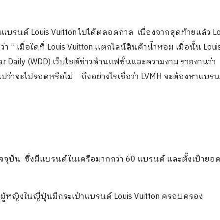
ึ่งแบรนด์ Louis Vuitton ไปได้ตลอดกาล เนื่องจากสุดท้ายแล้ว Lo
” เมื่อใดที่ Louis Vuitton เเตกไลน์สินค้าน้ำหอม เมื่อนั้น Loui
r Daily (WDD) เว็บไซต์ข่าวด้านแฟชั่นและความงาม รายงานว่า 
ไปว่าจะไปรอดหรือไม่ ถึงอย่างไรเชื่อว่า LVMH จะต้องหาแบรน
นปัจจุบัน ซึ่งมีแบรนด์ในเครือมากกว่า 60 แบรนด์ และตั้งเป้าย
งผู้หญิงในญี่ปุ่นมีกระเป๋าแบรนด์ Louis Vuitton ครอบครอง