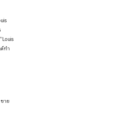
uis
s
“Louis
ด์ทำ
อดขาย