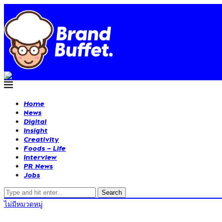
Home
News
Digital
Insight
Creativity
Foods – Life
Interview
PR News
Jobs
Search
ไม่มีหมวดหมู่