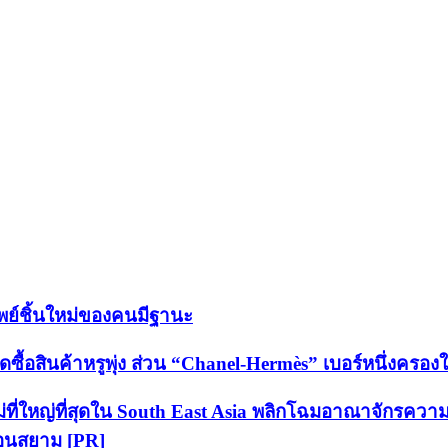
พย์ชิ้นใหม่ของคนมีฐานะ
ดซื้อสินค้าหรูพุ่ง ส่วน “Chanel-Hermès” เบอร์หนึ่งครอ
่ที่ใหญ่ที่สุดใน South East Asia พลิกโฉมอาณาจักรควา
คอนสยาม [PR]