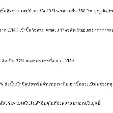
าซื้อกิจการ เขาใช้เวลาถึง 10 ปี พยายามซื้อ 350 ใบอนุญาติ/สิท
งจาก LVMH เข้าซื้อกิจการ Arnault จ้างอดีต Staples มาทำการล
สุด คิดเป็น 37% ของยอดขายทั้งกลุ่ม LVMH
0% ดังนั้นนักช๊อปชาวจีนจำนวนมากนิยมมาซื้อกระเป๋าในช่วงหย
นำโลโก้ LV ไปใช้ในสินค้าอื่นๆในท้องตลาดมากมายในยุคนี้