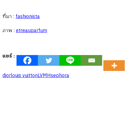
ที่มา :
fashionista
ภาพ :
etreauparfum
แชร์ :
dior
louis vuitton
LVMH
sephora