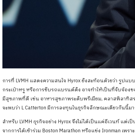
การที่ LVMH แสดงความสนใจ Hyrox ยังสะท้อนด้วยว่า รูปแบบ
กระเป๋าหรู หรือการขับรถแบรนด์ดัง อาจทำให้เป็นที่จับจ้องขอ
มีสุขภาพที่ดี เช่น อาหารสุขภาพระดับพรีเมียม, คลาสพิลาทิส
จะพบว่า L Catterton มีการลงทุนในธุรกิจลักษณะเดียวกันนี้มาก
สำหรับ LVMH ธุรกิจอย่าง Hyrox จึงไม่ได้เป็นแค่อีเวนท์ แต่เ
จากการได้เข้าร่วม Boston Marathon หรือแข่ง Ironman เพราะ