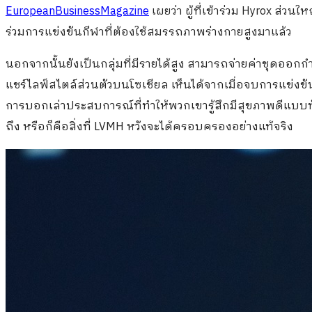
EuropeanBusinessMagazine
เผยว่า ผู้ที่เข้าร่วม Hyrox ส่ว
ร่วมการแข่งขันกีฬาที่ต้องใช้สมรรถภาพร่างกายสูงมาแล้ว
นอกจากนั้นยังเป็นกลุ่มที่มีรายได้สูง สามารถจ่ายค่าชุดออก
แชร์ไลฟ์สไตล์ส่วนตัวบนโซเชียล เห็นได้จากเมื่อจบการแข่งขั
การบอกเล่าประสบการณ์ที่ทําให้พวกเขารู้สึกมีสุขภาพดีแบบทั่ว 
ถึง หรือก็คือสิ่งที่ LVMH หวังจะได้ครอบครองอย่างแท้จริง