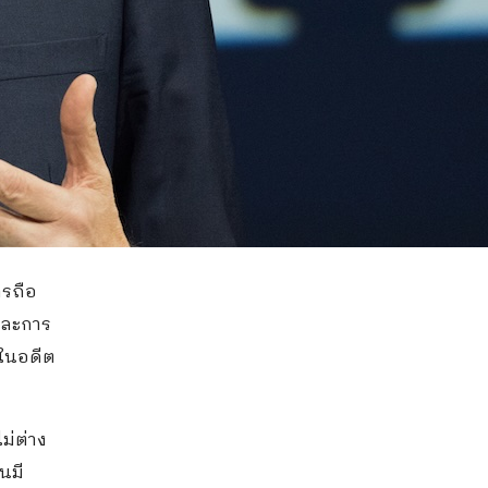
ารถือ
 และการ
งในอดีต
ม่ต่าง
นมี