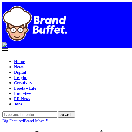
Home
News
Digital
Insight
Creativity
Foods – Life
Interview
PR News
Jobs
Search
Big Featured
Brand Move !!