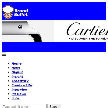
Home
News
Digital
Insight
Creativity
Foods – Life
Interview
PR News
Jobs
Search