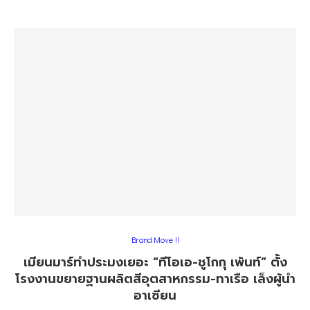
Brand Move !!
เมียนมาร์ทำประมงเยอะ “ทีโอเอ-ชูโกกุ เพ้นท์” ตั้ง
โรงงานขยายฐานผลิตสีอุตสาหกรรม-ทาเรือ เล็งผู้นำ
อาเซียน