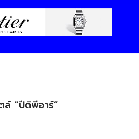
ไตล์ “ปีติพีอาร์”