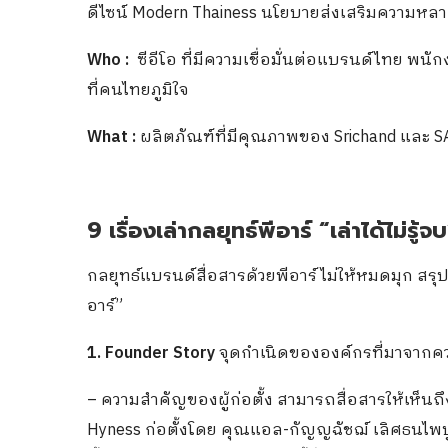
ดีไซน์ Modern Thainess นโยบายส่งเสริมความหลาก
Who :
ซีอีโอ ที่มีความเชื่อมั่นต่อแบรนด์ไทย พ
ที่คนไทยภูมิใจ
What :
ผลิตภัณฑ์ที่มีคุณภาพของ Srichand และ S
9 เรื่องเล่ากลยุทธ์พีอาร์ “เล่าได้ไม่รู้จ
กลยุทธ์แบรนด์สื่อสารด้วยพีอาร์ ไม่ให้หมดมุก สรุป 9 
อาร์”
1. Founder Story
จุดกำเนิดขององค์กรที่มาจากความต
– ความสำคัญของผู้ก่อตั้ง สามารถสื่อสารให้เห็นถึง
Hyness ก่อตั้งโดย คุณแอล-กัญญฉัชฌ์ เลิศธนไพบูลย