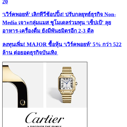
20
‘เวิร์คพอยท์’ เลิกทีวีช้อปปิ้ง! ปรับกลยุทธ์ธุรกิจ Non-
Media เจาะกลุ่มแมส ชูโมเดลร่วมทุน ‘เซ็ปเป้’ ลุย
อาหาร-เครื่องดื่ม ยังมีพันธมิตรอีก 2-3 ดีล
ลงทุนเพิ่ม! MAJOR ซื้อหุ้น ‘เวิร์คพอยท์’ 5% กว่า 522
ล้าน ต่อยอดธุรกิจบันเทิง