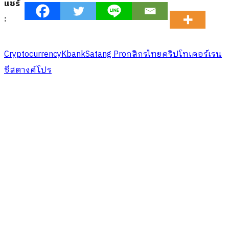
แชร์
:
Cryptocurrency
Kbank
Satang Pro
กสิกรไทย
คริปโทเคอร์เรน
ซี
สตางค์โปร