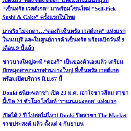
เปิดแล้ว ‘ดอง ดอง ดองกิ’ แห่งแรกในนนทบุรีที่
“เซ็นทรัล เวสต์เกต” มาพร้อมโซนใหม่ “Self-Pick
Sushi & Cake” ครั้งแรกในไทย
มาจริง ไม่จกตา…“ดองกิ เซ็นทรัล เวสต์เกต” แห่งแรก
ในนนบุรี และในศูนย์การค้าเซ็นทรัล พร้อมเปิดวันที่ 9
เดือน 9 นี้แล้ว
ชาวบางใหญ่จะมี “ดองกิ” เป็นของตัวเองแล้ว เตรียม
ปักหมุดสาขาแรกย่านบางใหญ่ ที่เซ็นทรัล เวสต์เกต
พร้อมเปิดบริการ มิ.ย.67 นี้
Donki ธนิยะพลาซ่า เปิด 23 ม.ค. เอาใจชาวสีลม สาขา
นี้เปิด 24 ชั่วโมง ไฮไลท์ ‘ราเมนแผงลอย’ แห่งแรก
เปิดได้ 2 ปี ไปต่อไม่ไหว! Donki ปิดสาขา The Market
ราชประสงค์ แล้ว ตั้งแต่ 4 กันยายน