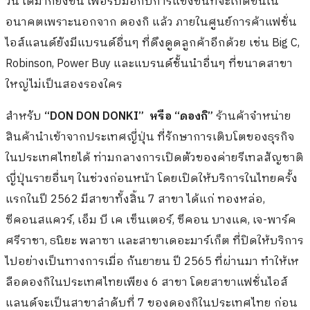
วัน ได้มากยิ่งขึ้น เพื่อรับมือกับการแข่งขันที่จะเกิดขึ้นใน
อนาคตเพราะนอกจาก ดองกิ แล้ว ภายในศูนย์การค้าแฟชั่น
ไอส์แลนด์ยังมีแบรนด์อื่นๆ ที่ดึงดูดลูกค้าอีกด้วย เช่น Big C,
Robinson, Power Buy และแบรนด์ชั้นนำอื่นๆ ที่ขนาดสาขา
ใหญ่ไม่เป็นสองรองใคร
สำหรับ
“DON DON DONKI” หรือ “ดองกิ”
ร้านค้าจำหน่าย
สินค้านำเข้าจากประเทศญี่ปุ่น ที่รักษาการเติบโตของธุรกิจ
ในประเทศไทยได้ ท่ามกลางการเปิดตัวของค่ายรีเทลสัญชาติ
ญี่ปุ่นรายอื่นๆ ในช่วงก่อนหน้า
โดยเปิดให้บริการในไทยครั้ง
แรกในปี 2562 มีสาขาทั้งสิ้น 7 สาขา ได้แก่ ทองหล่อ,
ซีคอนสแควร์, เอ็ม บี เค เซ็นเตอร์, ซีคอน บางแค, เจ-พาร์ค
ศรีราชา, ธนิยะ พลาซา และสาขาเดอะมาร์เก็ต ที่ปิดให้บริการ
ไปอย่างเป็นทางการเมื่อ กันยายน ปี 2565 ที่ผ่านมา ทำให้เห
ลือดองกิในประเทศไทยเพียง 6 สาขา โดยสาขาแฟชั่นไอส์
แลนด์จะเป็นสาขาลำดับที่ 7 ของดองกิในประเทศไทย ก่อน