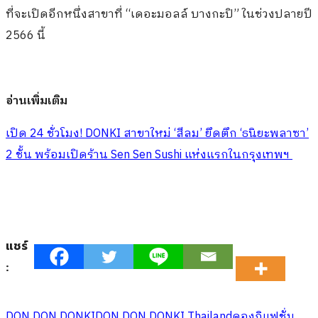
ที่จะเปิดอีกหนึ่งสาขาที่ “เดอะมอลล์ บางกะปิ” ในช่วงปลายปี
2566 นี้
อ่านเพิ่มเติม
เปิด 24 ชั่วโมง! DONKI สาขาใหม่ ‘สีลม’​ ยึดตึก ‘ธนิยะพลาซา’​
2 ชั้น พร้อมเปิดร้าน Sen Sen Sushi แห่งแรกในกรุงเทพฯ
แชร์
:
DON DON DONKI
DON DON DONKI Thailand
ดองกิ
แฟชั่น