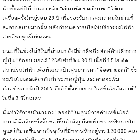
นับตั้งแต่ปีที่ผ่านมา หลัง
“เซ็นทรัล รามอินทรา”
ได้ยก
เครื่องครั้งใหญ่รอบ 29 ปี เพื่อรองรับการคมนาคมในย่านที่
สะดวกสบายมากขึ้น หลังกำหนดการเปิดให้บริการรถไฟฟ้า
สายสีชมพู เริ่มชัดเจน
ขณะที่ในช่วงไม่กี่วันที่ผ่านมา ยังมีข่าวลือถึง ยักษ์ค้าปลีกจาก
ญี่ปุ่น “อิออน มอลล์” ที่ได้เช่าที่ดิน 30 ปี เนื้อที่ 15 ไร่ ติด
สถานีรถไฟฟ้า เพื่อพัฒนาเป็นศูนย์การค้า
“อิออน มอลล์”
ซึ่ง
จะเป็นโมเดลเดียวกับที่ประเทศญี่ปุ่น และคาดจะเริ่ม
ก่อสร้างภายในปี 2567 ซึ่งมีที่ตั้งห่างจาก “แฟชั่นไอส์แลนด์”
ไม่ถึง 3 กิโลเมตร
นั่นทำให้การเข้ามาของ “ดองกิ” ในศูนย์การค้าแฟชั่นไอส์
แลนด์ คืออีกหนึ่งจิ๊กซอว์ชิ้นสำคัญ ที่จะเพิ่มทราฟฟิกภายใน
ศูนย์ให้มากขึ้น จากปัจจุบันที่มีทราฟฟิกอยู่ราว 120,000 คน/