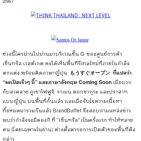
2567
ช่วงนี้ใครผ่านไปผ่านมาบริเวณชั้น
G
ของศูนย์การค้า
เซ็นทรัล เวสต์เกต คงได้เห็นพื้นที่รีเทลใหม่ที่ภายในกำลัง
ตกแต่ง พร้อมติดภาษาญี่ปุ่น
ที่แปลว่า
もうすぐオープン
“
จะเปิดเร็วๆ นี้
”
และภาษาอังกฤษ
Coming Soon
เมื่อบวก
กับลวดลาย ภูเขาไฟฟูจิ
ราเมน ดอกซากุระ และปราสาท
แบบญี่ปุ่น บนพื้นที่กั้นแล้ว และเมื่อจับใจความเนื้อหา
ทั้งหมดมารวมกันแล้ว BrandBuffet จึงสอบถามแหล่งข่าว
พบว่ากำลังจะมีดองกิ ที่ “เซ็นทรัล
” เป็นครั้งแรก
ทำให้หลาย
คน
(
โดยเฉพาะในย่าน
)
ต่างตั้งตารอการเปิดตัวของพื้นที่ดัง
กล่าว