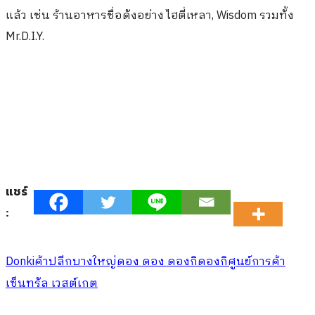
แล้ว เช่น ร้านอาหารชื่อดังอย่าง ไฮตี่เหลา, Wisdom รวมทั้ง
Mr.D.I.Y.
แชร์
:
Donki
ค้าปลีกบางใหญ่
ดอง ดอง ดองกิ
ดองกิ
ศูนย์การค้า
เซ็นทรัล เวสต์เกต