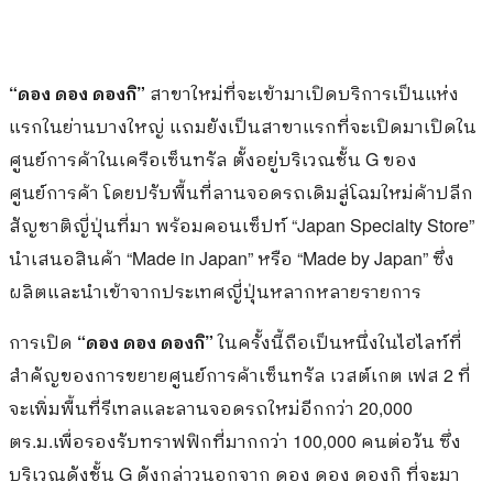
“
ดอง ดอง ดองกิ
”
สาขาใหม่ที่จะเข้ามาเปิดบริการเป็นแห่ง
แรกในย่านบางใหญ่ แถมยังเป็นสาขาแรกที่จะเปิดมาเปิดใน
ศูนย์การค้าในเครือเซ็นทรัล ตั้งอยู่บริเวณชั้น
G
ของ
ศูนย์การค้า โดยปรับพื้นที่ลานจอดรถเดิมสู่โฉมใหม่ค้าปลีก
สัญชาติญี่ปุ่นที่มา พร้อมคอนเซ็ปท์
“Japan Specialty Store”
นำเสนอสินค้า
“Made in Japan”
หรือ
“Made by Japan”
ซึ่ง
ผลิตและนำเข้าจากประเทศญี่ปุ่นหลากหลายรายการ
การเปิด
“
ดอง ดอง ดองกิ
”
ในครั้งนี้ถือเป็นหนึ่งในไฮไลท์ที่
สำคัญของการขยายศูนย์การค้าเซ็นทรัล เวสต์เกต เฟส
2
ที่
จะเพิ่มพื้นที่รีเทลและลานจอดรถใหม่อีกกว่า
20,000
ตร
.
ม
.
เพื่อรองรับทราฟฟิกที่มากกว่า
100,000
คนต่อวัน ซึ่ง
บริเวณดังชั้น
G
ดังกล่าวนอกจาก ดอง ดอง ดองกิ ที่จะมา