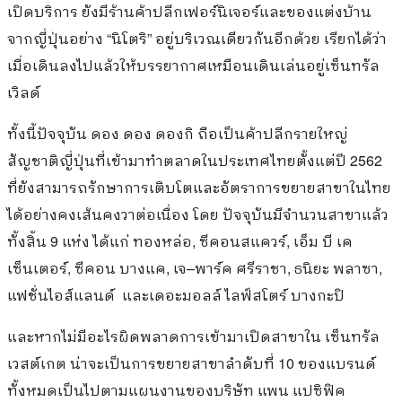
เปิดบริการ ยังมีร้านค้าปลีกเฟอร์นิเจอร์และของแต่งบ้าน
จากญี่ปุ่นอย่าง
“
นิโตริ
”
อยู่บริเวณเดียวกันอีกด้วย เรียกได้ว่า
เมื่อเดินลงไปแล้วให้บรรยากาศเหมือนเดินเล่นอยู่เซ็นทรัล
เวิลด์
ทั้งนี้ปัจจุบัน ดอง ดอง ดองกิ ถือเป็นค้าปลีกรายใหญ่
สัญชาติญี่ปุ่นที่เข้ามาทำตลาดในประเทศไทยตั้งแต่ปี
2562
ที่ยังสามารถรักษาการเติบโตและอัตราการขยายสาขาในไทย
ได้อย่างคงเส้นคงวาต่อเนื่อง โดย ปัจจุบันมีจำนวนสาขาแล้ว
ทั้งสิ้น
9
แห่ง ได้แก่ ทองหล่อ
,
ซีคอนสแควร์
,
เอ็ม บี เค
เซ็นเตอร์
,
ซีคอน บางแค
,
เจ
–
พาร์ค ศรีราชา
,
ธนิยะ พลาซา
,
แฟชั่นไอส์แลนด์
และเดอะมอลล์ ไลฟ์สโตร์ บางกะปิ
และหากไม่มีอะไรผิดพลาดการเข้ามาเปิดสาขาใน เซ็นทรัล
เวสต์เกต น่าจะเป็นการขยายสาขาลำดับที่
10
ของแบรนด์
ทั้งหมดเป็นไปตามแผนงานของบริษัท แพน แปซิฟิค