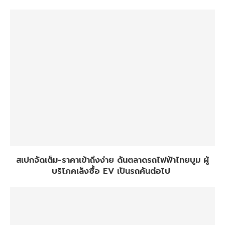
สเปกจัดเต็ม-ราคาเข้าถึงง่าย ดันตลาดรถไฟฟ้าไทยบูม ผู้
บริโภคเล็งซื้อ EV เป็นรถคันต่อไป