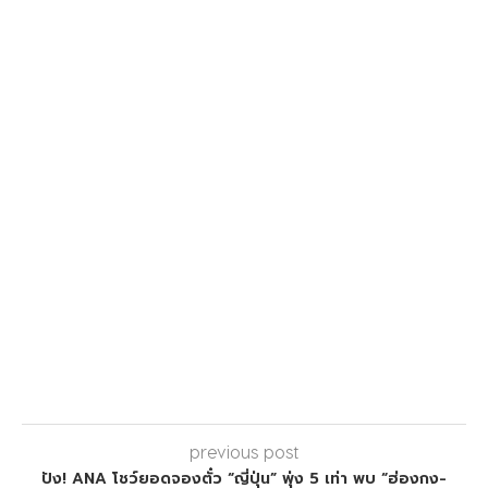
previous post
ปัง! ANA โชว์ยอดจองตั๋ว “ญี่ปุ่น” พุ่ง 5 เท่า พบ “ฮ่องกง-