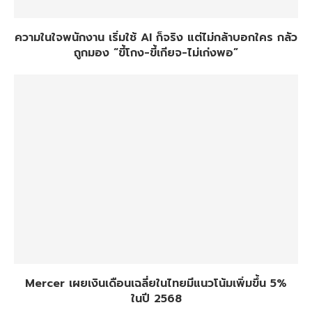
ความในใจพนักงาน เริ่มใช้ AI ก็จริง แต่ไม่กล้าบอกใคร กลัว
ถูกมอง “ขี้โกง-ขี้เกียจ-ไม่เก่งพอ”
Mercer เผยเงินเดือนเฉลี่ยในไทยมีแนวโน้มเพิ่มขึ้น 5%
ในปี 2568