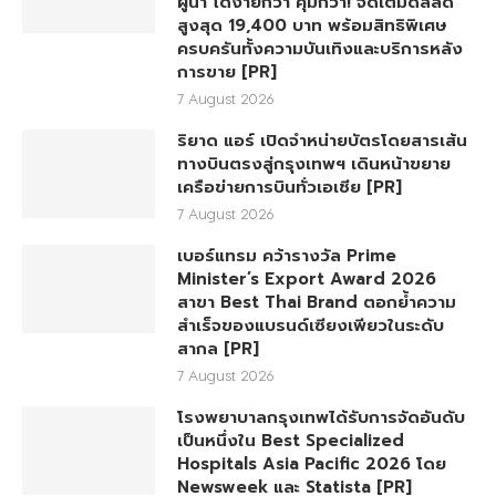
ผู้นำ ได้ง่ายกว่า คุ้มกว่า! จัดเต็มดีลลด
สูงสุด 19,400 บาท พร้อมสิทธิพิเศษ
ครบครันทั้งความบันเทิงและบริการหลัง
การขาย [PR]
7 August 2026
ริยาด แอร์ เปิดจำหน่ายบัตรโดยสารเส้น
ทางบินตรงสู่กรุงเทพฯ เดินหน้าขยาย
เครือข่ายการบินทั่วเอเชีย [PR]
7 August 2026
เบอร์แทรม คว้ารางวัล Prime
Minister’s Export Award 2026
สาขา Best Thai Brand ตอกย้ำความ
สำเร็จของแบรนด์เซียงเพียวในระดับ
สากล [PR]
7 August 2026
โรงพยาบาลกรุงเทพได้รับการจัดอันดับ
เป็นหนึ่งใน Best Specialized
Hospitals Asia Pacific 2026 โดย
Newsweek และ Statista [PR]