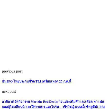
previous post
หุ้น IPO ไทยประกันชีวิต TLI เตรียมเทรด 25 ก.ค.นี้
next post
อาดิดาส จัดกิจกรรม Meet the Red Devils ก่อนประเดิมศึกแดงเดือด พาแฟน
บอลผู้โชคดีพบนักเตะปีศาจแดง และไบร์ท – วชิรวิชญ์ แบบเอ็กซ์คลูซีฟ! [PR]