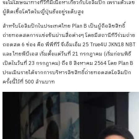
จะไม่โฆษณาทางทีวีที่มีเนื้อหาเกี่ยวกับโอลิมปิก เพราะตัวเลข
ผู้ติดเชื้อโควิดในญี่ปุ่นยังอยู่ระดับสูง
สำหรับโอลิมปิกในประเทศไทย Plan B เป็นผู้ถือลิขสิทธิ์
ถ่ายทอดสดการแข่งขันผ่านสื่อต่างๆ โดยมีสถานีทีวีร่วมถ่าย
ถอดสด 6 ช่อง คือ พีพีทีวี จีเอ็มเอ็ม 25 True4U JKN18 NBT
และ ไทยพีบีเอส เริ่มตั้งแต่วันที่ 21 กรกฎาคม (เริ่มก่อนพิธี
เปิดในวันที่ 23 กรกฎาคม) ถึง 8 สิงหาคม 2564 โดย Plan B
ประเมินรายได้จากการบริหารลิขสิทธิ์ถ่ายทอดสดโอลิมปิก
ครั้งนี้ไว้ที่ 500 ล้านบาท