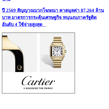
ปี 2569 สัญญาณบวกโฆษณา คาดมูลค่า 87,264 ล้าน
บาท มาตรการกระตุ้นเศรษฐกิจ หนุนงบภาครัฐติด
อันดับ 4 ใช้จ่ายสูงสุด