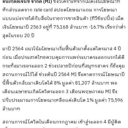
อินเทลลิเจนซ์ จำกัด (MI)
ซึ่งวิเคราะห์จากเม็ดเงินโฆษณาที่
หักส่วนลดจาก rate card สปอตโฆษณาแถม การโฆษณา
แบบแบ่งรายได้กับสื่อในรายการขายสินค้า (ทีวีช้อปปิ้ง) เม็ด
เงินโฆษณาปี 2563 อยู่ที่ 75,168 ล้านบาท -16.7% เรียกว่าต่ำ
สุดในรอบ 20 ปี
มาปี 2564 แนวโน้มโฆษณาเริ่มฟื้นตัวมาตั้งแต่ไตรมาส 4 ปี
ก่อน เมื่อประเทศไทยควบคุมการแพร่ระบาดระลอกแรกได้ดี
กระทั่งมาเจอระลอก 2 ช่วงปลายปีก่อนที่สมุทรสาคร ก็ยังคุม
สถานการณ์ไว้ได้ ช่วงต้นปี 2564 MI จึงคาดการณ์โฆษณาปี
นี้ฟื้นตัวกลับมาเติบโตได้ 8% มูลค่า 81,207 ล้านบาท พอ
เดือนเมษายนเกิดโควิดระลอก 3 เดือนพฤษภาคม MI จึง
ปรับประมาณการโฆษณาเหลือแค่เติบโต 1% มูลค่า 75,596
ล้านบาท
สถานการณ์โควิดในเดือนกรกฎาคม เข้าสู่ระลอก 4 มีผู้ติด