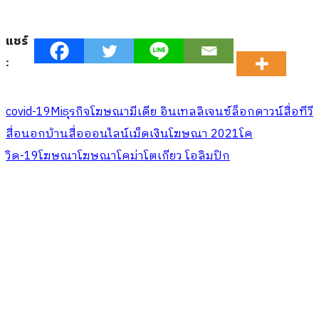
แชร์
:
covid-19
Mi
ธุรกิจโฆษณา
มีเดีย อินเทลลิเจนซ์
ล็อกดาวน์
สื่อทีวี
สื่อนอกบ้าน
สื่อออนไลน์
เม็ดเงินโฆษณา 2021
โค
วิด-19
โฆษณา
โฆษณาโคม่า
โตเกียว โอลิมปิก