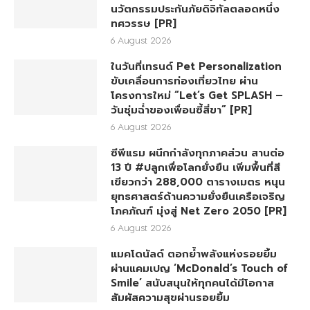
นวัตกรรมประกันภัยดิจิทัลตลอดหนึ่ง
ทศวรรษ [PR]
6 August 2026
ในวันที่เทรนด์ Pet Personalization
ขับเคลื่อนการท่องเที่ยวไทย ผ่าน
โครงการใหม่ “Let’s Get SPLASH –
วันชุ่มฉ่ำของเพื่อนซี้สี่ขา” [PR]
6 August 2026
ซีพีแรม ผนึกกำลังทุกภาคส่วน สานต่อ
13 ปี #ปลูกเพื่อโลกยั่งยืน เพิ่มพื้นที่สี
เขียวกว่า 288,000 ตารางเมตร หนุน
ยุทธศาสตร์ด้านความยั่งยืนเครือเจริญ
โภคภัณฑ์ มุ่งสู่ Net Zero 2050 [PR]
6 August 2026
แมคโดนัลด์ ตอกย้ำพลังแห่งรอยยิ้ม
ผ่านแคมเปญ ‘McDonald’s Touch of
Smile’ สนับสนุนให้ทุกคนได้มีโอกาส
สัมผัสความสุขผ่านรอยยิ้ม