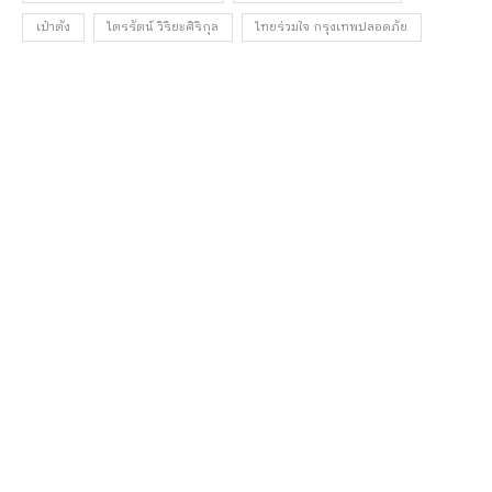
เป๋าตัง
ไตรรัตน์ วิริยะศิริกุล
ไทยร่วมใจ กรุงเทพปลอดภัย