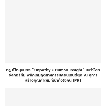
ทรู เปิดมุมมอง “Empathy × Human Insight” เขย่าโลก
อัลกอริทึม พลิกเกมอุตสาหกรรมคอนเทนต์ยุค AI สู่การ
สร้างคุณค่าใหม่ที่เข้าถึงใจคน [PR]