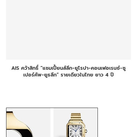
AIS คว้าสิทธิ์ “แชมเปี้ยนส์ลีก-ยูโรปา-คอนเฟอเรนซ์-ซู
เปอร์คัพ-ยูธลีก” รายเดียวในไทย ยาว 4 ปี