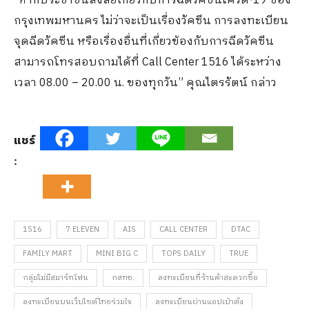
“หากประชาชนสงสัยเกี่ยวกับการฉีดวัคซีนโควิด-19 ของ
กรุงเทพมหานคร ไม่ว่าจะเป็นเรื่องวัคซีน การลงทะเบียน
จุดฉีดวัคซีน หรือเรื่องอื่นที่เกี่ยวข้องกับการฉีดวัคซีน
สามารถโทรสอบถามได้ที่ Call Center 1516 ได้ระหว่าง
เวลา 08.00 – 20.00 น. ของทุกวัน” คุณไตรรัตน์ กล่าว
แชร์
:
1516
7 ELEVEN
AIS
CALL CENTER
DTAC
FAMILY MART
MINI BIG C
TOPS DAILY
TRUE
กลุ่มไม่มีสมาร์ทโฟน
กสทช.
ลงทะเบียนที่ร้านค้าสะดวกซื้อ
ลงทะเบียนบนเว็บไซต์ไทยร่วมใจ
ลงทะเบียนผ่านแอปเป๋าตัง