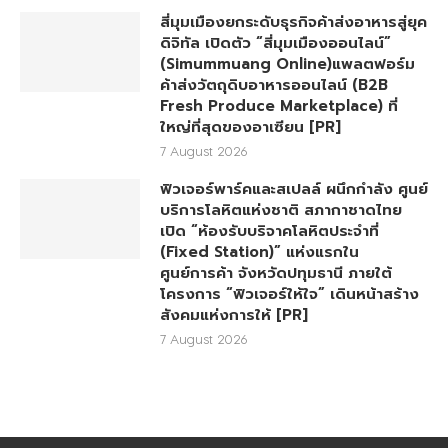
สี่มุมเมืองยกระดับธุรกิจค้าส่งอาหารสู่ยุค
ดิจิทัล เปิดตัว “สี่มุมเมืองออนไลน์”
(Simummuang Online)แพลตฟอร์ม
ค้าส่งวัตถุดิบอาหารออนไลน์ (B2B
Fresh Produce Marketplace) ที่
ใหญ่ที่สุดของอาเซียน [PR]
7 August 2026
ฟิวเจอร์พาร์คและสเปลล์ ผนึกกำลัง ศูนย์
บริการโลหิตแห่งชาติ สภากาชาดไทย
เปิด “ห้องรับบริจาคโลหิตประจำที่
(Fixed Station)” แห่งแรกใน
ศูนย์การค้า จังหวัดปทุมธานี ภายใต้
โครงการ “ฟิวเจอร์ให้ใจ” เดินหน้าสร้าง
สังคมแห่งการให้ [PR]
7 August 2026