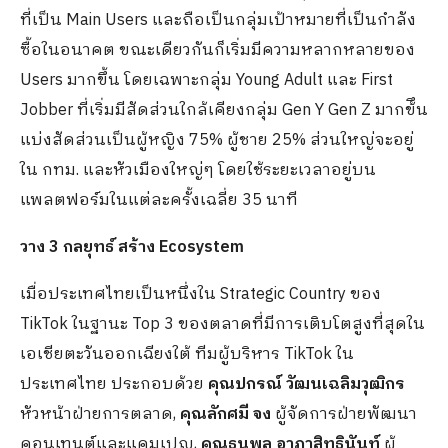
ที่เป็น Main Users และถือเป็นกลุ่มเป้าหมายที่เป็นกำลัง
ซื้อในอนาคต ขณะเดียวกันก็เริ่มมีความหลากหลายของ
Users มากขึ้น โดยเฉพาะกลุ่ม Young Adult และ First
Jobber ที่เริ่มมีสัดส่วนใกล้เคียงกลุ่ม Gen Y Gen Z มากข้ึน
​แบ่งสัดส่วนเป็นผู้หญิง​ 75% ผู้ชาย 25% ​ส่วนใหญ่จะอยู่
ใน กทม. และหัวเมืองใหญ่ๆ โดยใช้ระยะเวลาอยู่บน
แพลตฟอร์มในแต่ละครั้งเฉลี่ย​ 35 นาที
วาง 3 กลยุทธ์ สร้าง Ecosystem
เมื่อประเทศไทยเป็นหนึ่งใน Strategic Country ของ
TikTok ในฐานะ Top 3 ของตลาดที่มีการเติบโตสูงที่สุดใน
เอเชียตะวันออกเฉียงใต้ ทีมผู้บริหาร TikTok ใน
ประเทศไทย ประกอบด้วย
คุณปกรณ์​ วัฒนเฉลิมวุฒิกร
หัวหน้าฝ่ายการตลาด,
คุณลักศมี จง
ผู้จัดการฝ่ายพัฒนา
คอนเทนต์และแคมเปญ,
คุณธนพล อาภาสิทธินันท์
ผู้