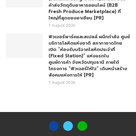
7 August 2026
สี่มุมเมืองยกระดับธุรกิจค้าส่งอาหารสู่ยุค
ดิจิทัล เปิดตัว “สี่มุมเมืองออนไลน์”
(Simummuang Online)แพลตฟอร์ม
ค้าส่งวัตถุดิบอาหารออนไลน์ (B2B
Fresh Produce Marketplace) ที่
ใหญ่ที่สุดของอาเซียน [PR]
7 August 2026
ฟิวเจอร์พาร์คและสเปลล์ ผนึกกำลัง ศูนย์
บริการโลหิตแห่งชาติ สภากาชาดไทย
เปิด “ห้องรับบริจาคโลหิตประจำที่
(Fixed Station)” แห่งแรกใน
ศูนย์การค้า จังหวัดปทุมธานี ภายใต้
โครงการ “ฟิวเจอร์ให้ใจ” เดินหน้าสร้าง
สังคมแห่งการให้ [PR]
7 August 2026