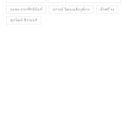
ธนพล อาภาสิทธินันท์
ปกรณ์ วัฒนเฉลิมวุฒิกร
ลักศมี จง
ศุภวัฒน์ พีรานนท์