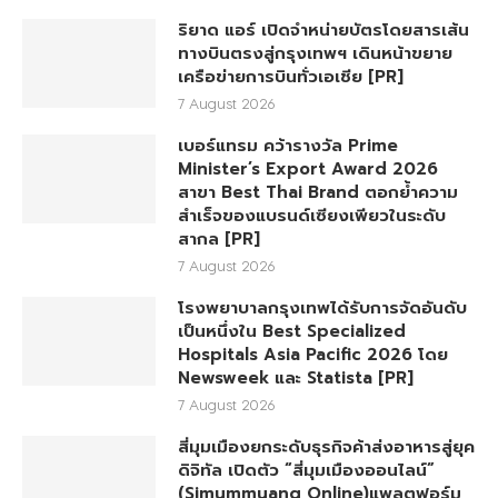
ผู้นำ ได้ง่ายกว่า คุ้มกว่า! จัดเต็มดีลลด
สูงสุด 19,400 บาท พร้อมสิทธิพิเศษ
ครบครันทั้งความบันเทิงและบริการหลัง
การขาย [PR]
7 August 2026
ริยาด แอร์ เปิดจำหน่ายบัตรโดยสารเส้น
ทางบินตรงสู่กรุงเทพฯ เดินหน้าขยาย
เครือข่ายการบินทั่วเอเชีย [PR]
7 August 2026
เบอร์แทรม คว้ารางวัล Prime
Minister’s Export Award 2026
สาขา Best Thai Brand ตอกย้ำความ
สำเร็จของแบรนด์เซียงเพียวในระดับ
สากล [PR]
7 August 2026
โรงพยาบาลกรุงเทพได้รับการจัดอันดับ
เป็นหนึ่งใน Best Specialized
Hospitals Asia Pacific 2026 โดย
Newsweek และ Statista [PR]