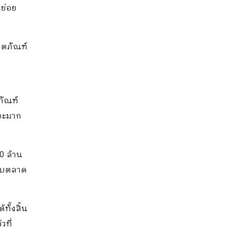
ยย่อย
ิตภัณฑ์
ภัณฑ์
ยอะมาก
0 ล้าน
รับตลาด
ั้งสิ้น
วที่