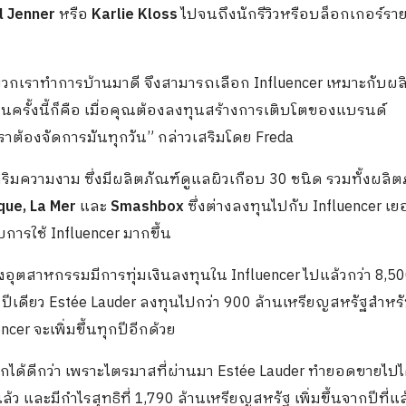
l Jenner
หรือ
Karlie Kloss
ไปจนถึงนักรีวิวหรือบล็อกเกอร์รา
พวกเราทำการบ้านมาดี จึงสามารถเลือก Influencer เหมาะกับผล
ครั้งนี้ก็คือ เมื่อคุณต้องลงทุนสร้างการเติบโตของแบรนด์
เราต้องจัดการมันทุกวัน” กล่าวเสริมโดย Freda
ริมความงาม ซึ่งมีผลิตภัณฑ์ดูแลผิวเกือบ 30 ชนิด รวมทั้งผลิต
ique, La Mer
และ
Smashbox
ซึ่งต่างลงทุนไปกับ Influencer เ
การใช้ Influencer มากขึ้น
งอุตสาหกรรมมีการทุ่มเงินลงทุนใน Influencer ไปแล้วกว่า 8,50
7 ปีเดียว Estée Lauder ลงทุนไปกว่า 900 ล้านเหรียญสหรัฐสำห
cer จะเพิ่มขึ้นทุกปีอีกด้วย
ด้ดีกว่า เพราะไตรมาสที่ผ่านมา Estée Lauder ทำยอดขายไปได้ท
ว และมีกำไรสุทธิที่ 1,790 ล้านเหรียญสหรัฐ เพิ่มขึ้นจากปีที่แล้