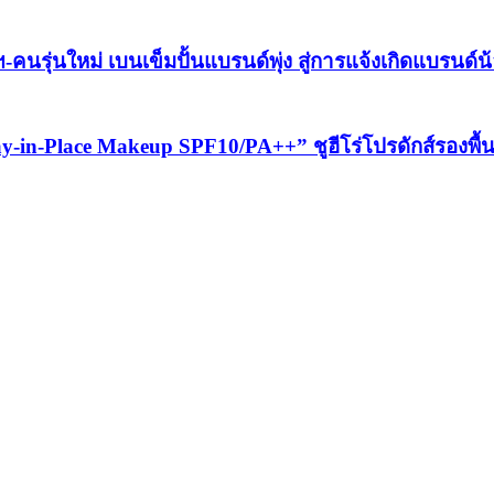
-คนรุ่นใหม่ เบนเข็มปั้นแบรนด์พุ่ง สู่การแจ้งเกิดแบรนด์น
ay-in-Place Makeup SPF10/PA++” ชูฮีโร่โปรดักส์รองพื้