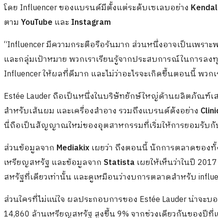
โดย Influencer ของแบรนด์มีตั้งแต่ระดับเซเลบอย่าง
Kendal
ตาม
YouTube
และ
Instagram
“Influencer มีความกระตือรือร้นมาก ส่วนหนึ่งอาจเป็นเพราะ
และกลุ่มเป้าหมาย พวกเราเรียนรู้จากประสบการณ์ในการลงทุน
Influencer ให้ผลที่ดีมาก และไม่ว่าอะไรจะเกิดขึ้นตอนนี้ พวก
Estée Lauder ถือเป็นหนึ่งในบริษัทยักษ์ใหญ่ด้านผลิตภัณฑ์เส
สำหรับเส้นผม และเครื่องสำอาง รวมถึงแบรนด์ดังอย่าง
Clin
นี่ถือเป็นสัญญาณใหม่ของอุตสาหกรรมที่เริ่มให้การยอมรับกับ
ส่วนข้อมูลจาก
Mediakix
เผยว่า ถึงตอนนี้ นักการตลาดของทั้
เหรียญสหรัฐ และข้อมูลจาก
Statista
เผยให้เห็นว่าในปี 201
สหรัฐที่เดียวเท่านั้น และดูเหมือนว่างบการตลาดสำหรับ influen
ส่วนใครที่ไม่แน่ใจ ผลประกอบการของ Estée Lauder น่าจะบอกไ
14,860 ล้านเหรียญสหรัฐ สูงขึ้น 9% จากช่วงเดียวกันของปีที่แล้