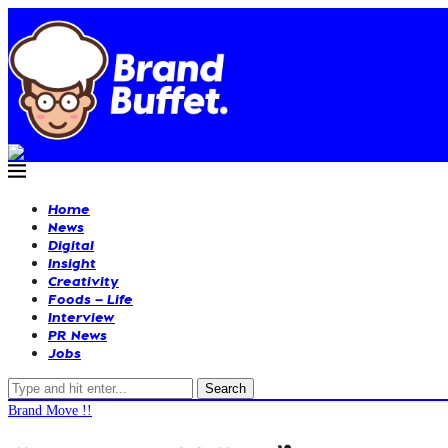
Home
News
Digital
Insight
Creativity
Foods – Life
Interview
PR News
Jobs
Search
Brand Move !!