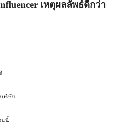
luencer เหตุผลลัพธ์ดีกว่า
ช้
บริษัท
นนี้