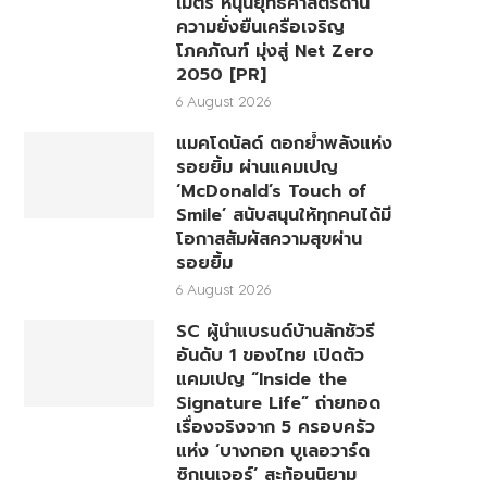
เมตร หนุนยุทธศาสตร์ด้าน
ความยั่งยืนเครือเจริญ
โภคภัณฑ์ มุ่งสู่ Net Zero
2050 [PR]
6 August 2026
แมคโดนัลด์ ตอกย้ำพลังแห่ง
รอยยิ้ม ผ่านแคมเปญ
‘McDonald’s Touch of
Smile’ สนับสนุนให้ทุกคนได้มี
โอกาสสัมผัสความสุขผ่าน
รอยยิ้ม
6 August 2026
SC ผู้นำแบรนด์บ้านลักชัวรี
อันดับ 1 ของไทย เปิดตัว
แคมเปญ “Inside the
Signature Life” ถ่ายทอด
เรื่องจริงจาก 5 ครอบครัว
แห่ง ‘บางกอก บูเลอวาร์ด
ซิกเนเจอร์’ สะท้อนนิยาม